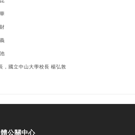
昆
華
財
義
泮池
長，國立中山大學校長 楊弘敦
媒體公關中心