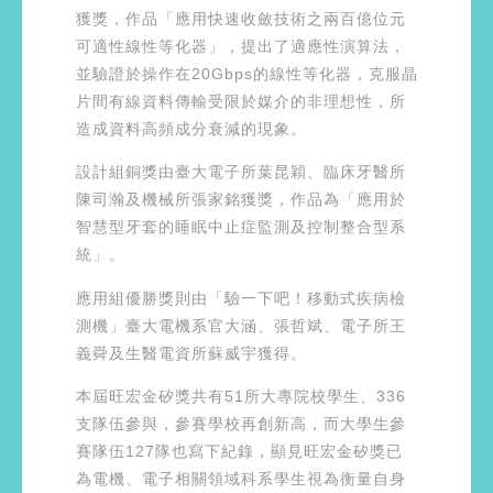
獲獎，作品「應用快速收斂技術之兩百億位元
可適性線性等化器」，提出了適應性演算法，
並驗證於操作在20Gbps的線性等化器，克服晶
片間有線資料傳輸受限於媒介的非理想性，所
造成資料高頻成分衰減的現象。
設計組銅獎由臺大電子所葉昆穎、臨床牙醫所
陳司瀚及機械所張家銘獲獎，作品為「應用於
智慧型牙套的睡眠中止症監測及控制整合型系
統」。
應用組優勝獎則由「驗一下吧！移動式疾病檢
測機」臺大電機系官大涵、張哲斌、電子所王
義舜及生醫電資所蘇威宇獲得。
本屆旺宏金矽獎共有51所大專院校學生、336
支隊伍參與，參賽學校再創新高，而大學生參
賽隊伍127隊也寫下紀錄，顯見旺宏金矽獎已
為電機、電子相關領域科系學生視為衡量自身