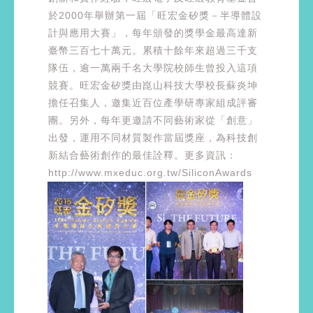
於2000年舉辦第一屆「旺宏金矽獎－半導體設
計與應用大賽」，每年頒發的獎學金最高達新
臺幣三百七十萬元。累積十餘年來超過三千支
隊伍，逾一萬兩千名大學院校師生曾投入這項
競賽。旺宏金矽獎由崑山科技大學校長蘇炎坤
擔任召集人，邀集近百位產學研專家組成評審
團。另外，每年更邀請不同藝術家從「創意」
出發，運用不同材質製作當屆獎座，為科技創
新結合藝術創作的最佳詮釋。更多資訊：
http://www.mxeduc.org.tw/SiliconAwards