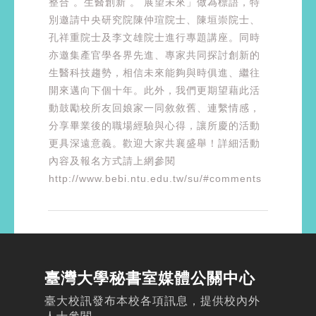
整合 。生醫創新 。 展望未來」做為標語，特
別邀請中央研究院陳仲瑄院士、陳垣崇院士、
孔祥重院士及李文雄院士進行專題講座。同時
亦邀集產官學各界先進、專家共同探討創新的
生醫科技趨勢，相信未來能夠與時俱進、繼往
開來邁向下個十年。此外，我們更期望藉此活
動鼓勵校所友回娘家一同敘敘舊、連繫情感，
分享畢業後的職場經驗與心得，讓所慶的活動
更具深遠意義。歡迎大家共襄盛舉！詳細活動
內容及報名方式請上網參閱
http://www.bebi.ntu.edu.tw/su/#comments
臺灣大學秘書室媒體公關中心
臺大校訊發布本校各項訊息，提供校內外