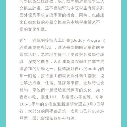
商學院簽立姐妹校，以打造專屬於管院學生的
交換生計畫。這不僅能幫助本院學生有更多到
國外優秀學校交流學習的機會，同時，也能讓
來自姐妹校的外籍交換生為本地學生帶來不一
樣的文化衝擊。
近年，管院的接待志工計畫(Buddy Program)
經重新規劃與設計，透過每學期固定舉辦的主
題式活動，為本地生提供了更多與各國學生認
識、深交的機會，因而成為管院學生們非常踴
躍參加的活動之一。從確認好自己的buddy的
那一刻起，接待志工們就要與外籍生聯繫，協
助解決抵臺、住宿、選課等事情。閒暇時也會
相約，帶他們一起體驗臺灣獨有的文化，如：
夜市小吃、臺北101、鼎泰豐小籠包等。今年
105-1學年的交換生迎新說明會選在9月8日舉
行，大部分的同學都是第一次與自己的buddy
見面，因此會場氣氛格外熱絡。