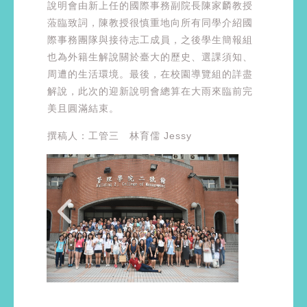
說明會由新上任的國際事務副院長陳家麟教授
蒞臨致詞，陳教授很慎重地向所有同學介紹國
際事務團隊與接待志工成員，之後學生簡報組
也為外籍生解說關於臺大的歷史、選課須知、
周遭的生活環境。最後，在校園導覽組的詳盡
解說，此次的迎新說明會總算在大雨來臨前完
美且圓滿結束。
撰稿人：工管三 林育儒 Jessy