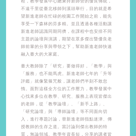
程，教學發展中心總秉持新師營的優良傳統，
不遠千里從臺北移師到溪頭舉行，目的就是希
望新進老師在忙碌的校園工作開始之前，能先
享受一下森林的芬多精。並且透過各種活動讓
新進老師認識同期同儕，在課程中也安排不同
主題的論壇與演講，期望在眾多傑出暨優良老
師前輩的分享與帶領之下，幫助新進老師快速
融入臺大的大家庭。
臺大教師除了「研究」要做得好，「教學」與
「服務」也不能馬虎。新進老師七年的「升等
評鑑」就像緊箍咒般，讓老師們半刻不敢怠
惰。面對這樣全方位的工作壓力，教學發展中
心找來多位在教學、研究、服務上表現皆傑出
的老師，從「教學論壇」、「新手上路」、
「研究論壇」與「導師論壇」等不同面向切
入，進行專題討論，替新進老師指點迷津、傳
授教師的生存之道。當討論到傑出教師的特
質，無論領域、教學年資長短，分享的講者皆