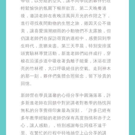
帶領，以分組的型式，讓不同學院的夥伴們在
輕鬆愉快的氛圍下暢所欲言。第二天晚餐過
後，邀請老師在夜晚涼風與月光的作陪之下，
進行尋找夜間動物的生態之旅，雖因天公不做
美，讓喜愛濕潮細雨的小動物們不太露臉，但
仍讓老師們在探訪尋寶的過程中，感覺回到學
生時代，意猶未盡。第三天早晨，特別安排溪
頭實驗林導覽活動，新進老師們結伴成行，穿
梭在沿溪步道中吸收著負離子能量，沐浴在漂
亮的竹林裡，大口呼吸絕佳的空氣。走到神木
的那一刻，夥伴們集體合照留念，留下珍貴的
回憶。
新師營在學員溫馨的心得分享中圓滿落幕，許
多新進老師在回饋中對於講者對教學的熱忱與
無私的分享覺得印象最為深刻，「許多已經有
多年教學經驗的老師仍保有高度熱情和赤子之
心，讓人感動」，特別感謝每位同樣不遠千
里、在繁忙的行程中特地抽空上山分享的講