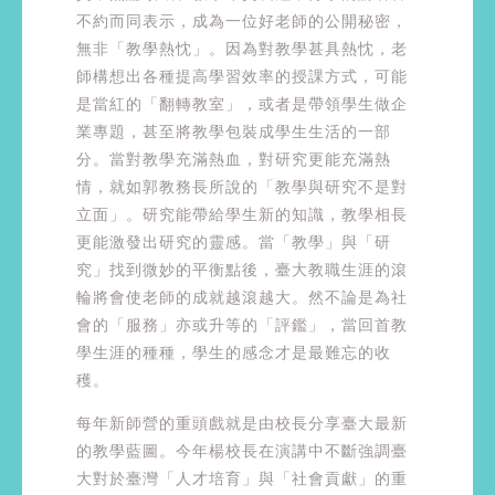
不約而同表示，成為一位好老師的公開秘密，
無非「教學熱忱」。因為對教學甚具熱忱，老
師構想出各種提高學習效率的授課方式，可能
是當紅的「翻轉教室」，或者是帶領學生做企
業專題，甚至將教學包裝成學生生活的一部
分。當對教學充滿熱血，對研究更能充滿熱
情，就如郭教務長所說的「教學與研究不是對
立面」。研究能帶給學生新的知識，教學相長
更能激發出研究的靈感。當「教學」與「研
究」找到微妙的平衡點後，臺大教職生涯的滾
輪將會使老師的成就越滾越大。然不論是為社
會的「服務」亦或升等的「評鑑」，當回首教
學生涯的種種，學生的感念才是最難忘的收
穫。
每年新師營的重頭戲就是由校長分享臺大最新
的教學藍圖。今年楊校長在演講中不斷強調臺
大對於臺灣「人才培育」與「社會貢獻」的重