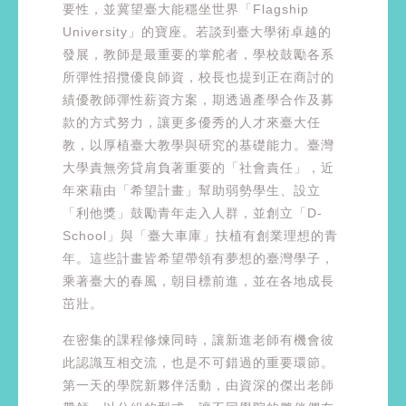
要性，並冀望臺大能穩坐世界「Flagship
University」的寶座。若談到臺大學術卓越的
發展，教師是最重要的掌舵者，學校鼓勵各系
所彈性招攬優良師資，校長也提到正在商討的
績優教師彈性薪資方案，期透過產學合作及募
款的方式努力，讓更多優秀的人才來臺大任
教，以厚植臺大教學與研究的基礎能力。臺灣
大學責無旁貸肩負著重要的「社會責任」，近
年來藉由「希望計畫」幫助弱勢學生、設立
「利他獎」鼓勵青年走入人群，並創立「D-
School」與「臺大車庫」扶植有創業理想的青
年。這些計畫皆希望帶領有夢想的臺灣學子，
乘著臺大的春風，朝目標前進，並在各地成長
茁壯。
在密集的課程修煉同時，讓新進老師有機會彼
此認識互相交流，也是不可錯過的重要環節。
第一天的學院新夥伴活動，由資深的傑出老師