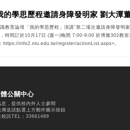
我的學思歷程邀請身障發明家 劉大潭
期"通識教育論壇「我的學思歷程」演講"第二場次邀請身障發明家
時間訂於10月17日 (週一)晚間 7:00-9:00 於博雅30
/info2.ntu.edu.tw/register/actionList.aspx>。
媒體公關中心
訊息，提供校內外人士參閱
息傳送請點選上方郵件圖示按鈕
訊TEL：33661489