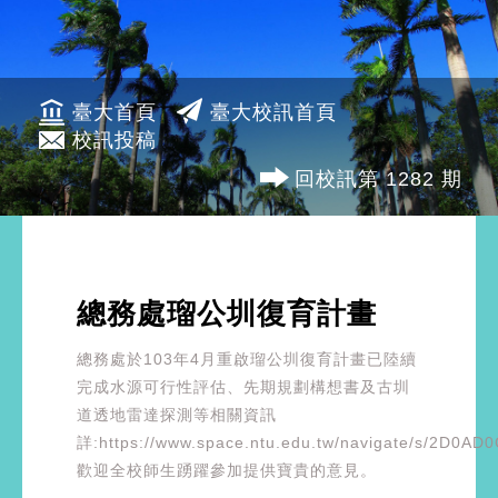
臺大首頁
臺大校訊首頁
校訊投稿
回校訊第 1282 期
總務處瑠公圳復育計畫
總務處於103年4月重啟瑠公圳復育計畫已陸續
完成水源可行性評估、先期規劃構想書及古圳
道透地雷達探測等相關資訊
詳:https://www.space.ntu.edu.tw/navigate/s/2
歡迎全校師生踴躍參加提供寶貴的意見。