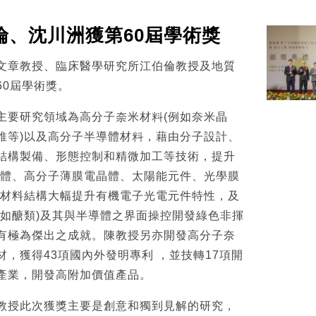
倫、沈川洲獲第60屆學術獎
文章教授、臨床醫學研究所江伯倫教授及地質
60屆學術獎。
主要研究領域為高分子奈米材料(例如奈米晶
維等)以及高分子半導體材料，藉由分子設計、
結構製備、形態控制和精微加工等技術，提升
憶體、高分子薄膜電晶體、太陽能元件、光學膜
米材料結構大幅提升有機電子光電元件特性，及
(如醣類)及其與半導體之界面操控開發綠色非揮
有極為傑出之成就。陳教授另亦開發高分子奈
，獲得43項國內外發明專利 ，並技轉17項開
產業，開發高附加價值產品。
教授此次獲獎主要是創意和獨到見解的研究，