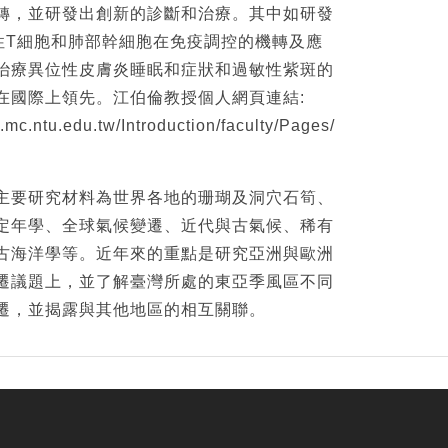
轉，並研發出創新的診斷和治療。其中如研發
性T細胞和肺部幹細胞在免疫調控的機轉及應
治療異位性皮膚炎睡眠和症狀和過敏性紫斑的
在國際上領先。江伯倫教授個人網頁連結:
e.mc.ntu.edu.tw/Introduction/faculty/Pages/
主要研究材料為世界各地的珊瑚及洞穴石筍、
定年學、全球氣候變遷、近代與古氣候、稀有
古海洋學等。近年來的重點是研究亞洲與歐洲
遷議題上，並了解臺灣所處的東亞季風區不同
遷，並揭露與其他地區的相互關聯。