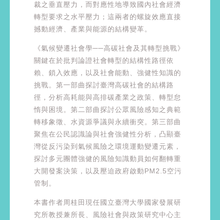
裁之垂直壓力，而對應性地導致國內社會經濟
轉型要求之水平壓力；這兩者的螺旋效應直接
撼動經濟、產業與能源的結構變革。
《氣候變遷社會學──高碳社會及其轉型挑戰》
關鍵在於批判論證社會轉型的結構性路徑依
賴、鎖入效應，以及社會能動、強健性知識的
挑戰。第一部曲探討臺灣高碳社會的結構路
徑，分析高耗能與高排碳產業之政策、轉型怠
惰與困境。第二部曲探討公眾風險感知之典範
轉移象徵、水資源爭議與永續衝突。第三部曲
聚焦在公民認識論與社會強健性分析，凸顯臺
灣從反污染到氣候風險之環境運動變遷元素，
探討多元團體強健的風險知識動員如何翻轉重
大開發案決策，以及壓迫政府啟動PM2.5空污
管制。
本書作者周桂田現任國立臺灣大學國家發展研
究所教授兼所長、風險社會與政策研究中心主