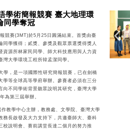
英語學術簡報競賽 臺大地理環
倫同學奪冠
報競賽(3MT)於5月25日圓滿結束。首獎由臺
倫同學獲得；貳獎、參獎及觀眾票選獎得獎人
暨資源所林家民同學、師大科技應用與人力資
臺灣大學環境工程所韓孟潔同學。
蘭大學，是一項國際性研究簡報競賽，已在劍橋
大學等全球高等學府舉辦。參賽者必須在三分
言向不同學術背景聽眾說明其研究，臺灣大學
今年為第三屆舉辦。
大寫作教學中心主辦，教務處、文學院、臺灣大學
教務長啟發及大力支持下，共邀臺師大、臺科
三校說明會、賽前講堂長達二個月的努力推