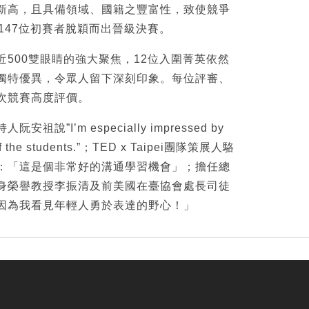
新高，且具備領域、國籍之豐富性，致使競爭
147位初賽者脫穎而出晉級決賽。
500雙眼睛的強大聚焦，12位入圍菁英依然
獨特優異，令眾人留下深刻印象。每位評審、
次競賽高度評價。
說”I’m especially impressed by
ts of the students.”；TED x Taipei團隊策展人駱
：「這是個非常好的溝通學習機會」；擔任總
身榮譽教授李振清及前美國在臺協會處長司徒
因為我看見年輕人勇於表達的野心！」