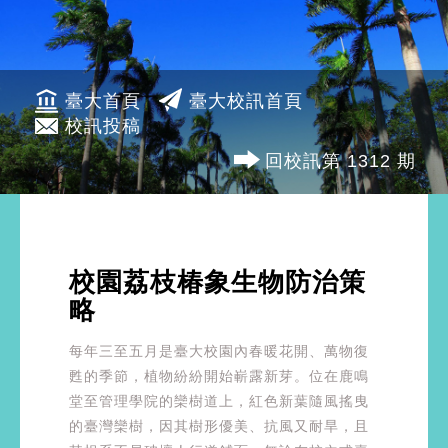
臺大首頁
臺大校訊首頁
校訊投稿
回校訊第 1312 期
校園荔枝椿象生物防治策
略
每年三至五月是臺大校園內春暖花開、萬物復
甦的季節，植物紛紛開始嶄露新芽。位在鹿鳴
堂至管理學院的欒樹道上，紅色新葉隨風搖曳
的臺灣欒樹，因其樹形優美、抗風又耐旱，且