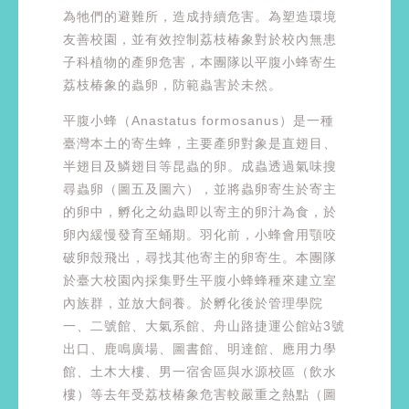
為牠們的避難所，造成持續危害。為塑造環境
友善校園，並有效控制荔枝椿象對於校內無患
子科植物的產卵危害，本團隊以平腹小蜂寄生
荔枝椿象的蟲卵，防範蟲害於未然。
平腹小蜂（Anastatus formosanus）是一種
臺灣本土的寄生蜂，主要產卵對象是直翅目、
半翅目及鱗翅目等昆蟲的卵。成蟲透過氣味搜
尋蟲卵（圖五及圖六），並將蟲卵寄生於寄主
的卵中，孵化之幼蟲即以寄主的卵汁為食，於
卵內緩慢發育至蛹期。羽化前，小蜂會用顎咬
破卵殼飛出，尋找其他寄主的卵寄生。本團隊
於臺大校園內採集野生平腹小蜂蜂種來建立室
內族群，並放大飼養。於孵化後於管理學院
一、二號館、大氣系館、舟山路捷運公館站3號
出口、鹿鳴廣場、圖書館、明達館、應用力學
館、土木大樓、男一宿舍區與水源校區（飲水
樓）等去年受荔枝椿象危害較嚴重之熱點（圖