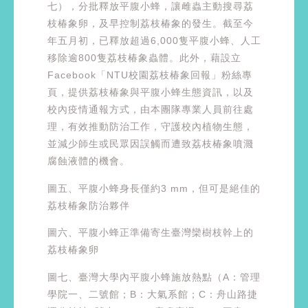
七），分批釋放平腹小蜂，讓雌蟲主動搜尋荔
枝椿象卵，及早控制荔枝椿象的發生。截至今
年五月初，已釋放超過6,000隻平腹小蜂、人工
移除逾800隻荔枝椿象蟲體。此外，藉設立
Facebook「NTU校園荔枝椿象回報」粉絲專
頁，提供荔枝椿象與平腹小蜂生態資訊，以及
校內疫情通報方式，由本團隊專業人員前往處
理，有效推動防治工作，守護校內植物生態，
並減少師生或民眾因誤觸而遭致荔枝椿象噴濺
腐蝕液體的機會。
圖五、平腹小蜂身長僅約3 mm，但可是絕佳的
荔枝椿象防治夥伴
圖六、平腹小蜂正準備寄生臺灣欒樹枝幹上的
荔枝椿象卵
圖七、臺灣大學內平腹小蜂施放熱點（A：管理
學院一、二號館；B：大氣系館；C：舟山路捷