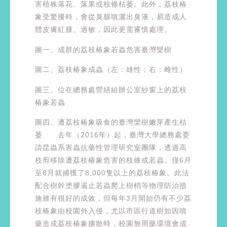
害植株落花、落果或枝條枯萎。此外，荔枝椿
象受驚擾時，會從臭腺噴灑出臭液，易造成人
體皮膚紅腫、過敏，因此更需審慎處理。
圖一、成群的荔枝椿象若蟲危害臺灣欒樹
圖二、荔枝椿象成蟲（左：雄性；右：雌性）
圖三、位在總務處營繕組辦公室紗窗上的荔枝
椿象若蟲
圖四、遭荔枝椿象吸食的臺灣欒樹嫩芽產生枯
萎 去年（2016年）起，臺灣大學總務處委
請昆蟲系害蟲抗藥性管理研究室團隊，透過高
枝剪移除遭荔枝椿象危害的枝條或若蟲。僅6月
至8月就捕獲了8,000隻以上的荔枝椿象。此法
配合樹幹塗膠遏止若蟲爬上樹梢等物理防治措
施雖有很好的成效，但每年3月開始仍有不少荔
枝椿象由校園外入侵，尤以市區行道樹如因噴
藥造成荔枝椿象擴散時，校園無用藥環境會成