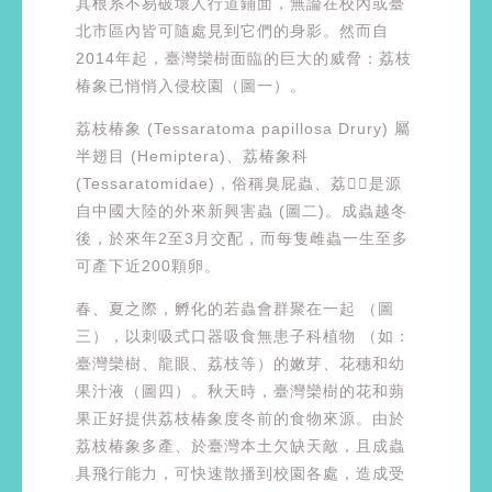
其根系不易破壞人行道鋪面，無論在校內或臺
北市區內皆可隨處見到它們的身影。然而自
2014年起，臺灣欒樹面臨的巨大的威脅：荔枝
椿象已悄悄入侵校園（圖一）。
荔枝椿象 (Tessaratoma papillosa Drury) 屬
半翅目 (Hemiptera)、荔椿象科
(Tessaratomidae)，俗稱臭屁蟲、荔，是源
自中國大陸的外來新興害蟲 (圖二)。成蟲越冬
後，於來年2至3月交配，而每隻雌蟲一生至多
可產下近200顆卵。
春、夏之際，孵化的若蟲會群聚在一起 （圖
三），以刺吸式口器吸食無患子科植物 （如：
臺灣欒樹、龍眼、荔枝等）的嫩芽、花穗和幼
果汁液（圖四）。秋天時，臺灣欒樹的花和蒴
果正好提供荔枝椿象度冬前的食物來源。由於
荔枝椿象多產、於臺灣本土欠缺天敵，且成蟲
具飛行能力，可快速散播到校園各處，造成受