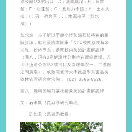
運公館站3號出口；D：鹿鳴廣場；E：圖書
館；F：明達館；G：應用力學館；H：土木大
樓；I：男一宿舍區；J：水源校區（飲水
樓））
如想進一步了解以平腹小蜂防治荔枝椿象的相
關資訊，歡迎蒞臨本團隊「NTU校園荔枝椿象
回報」粉絲專頁，參閱校內防治計畫解說牌
（圖八，現有3座解說牌分別位在鹿鳴廣場、舟
山路捷運公館站3號出口及管理學院一、二號館
之間廣場）。或致電臺灣大學昆蟲學系害蟲抗
藥性管理研究室洽詢：（02）3366-5526。
圖八、鹿鳴廣場前荔枝椿象防治計畫解說牌
文：石承凱（昆蟲系研究助理）
許如君（昆蟲系教授）