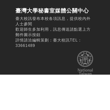
臺灣大學秘書室媒體公關中心
臺大校訊發布本校各項訊息，提供校內外
人士參閱
歡迎師生多加利用，訊息傳送請點選上方
郵件圖示按鈕
詳情請洽編輯策劃：臺大校訊TEL：
33661489
您是網頁從1999.3.14 以來第
位使用者！
【版權所有】 本校刊著作權屬國立臺灣大學。未經允許不得以任何形式
轉載。