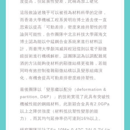
度提高，但延展性變差，此稱為加工硬化
這段敘論述幾乎可以被視為材料科學的定律，
而香港大學機械工程系黃明欣博士過去便一直
思索以提高「可動差排」密度來維持塑性的理
論與可能性，合作團隊中北京科技大學羅海文
博士認為能以中錳鋼合金系統來進行材料設
計，而臺灣大學顏鴻威與程冠儒則以電子顯微
鏡技術進行機構解析。該團隊認為以調配雞尾
酒的方法能夠使材料的顯微結構更複雜，若能
同時有效控制複雜顯微結構以及變形組織演
化，有機會提高可動差排密度維持塑性。
最後團隊以「變形繼以配分（deformation &
partition, D&P）」的技術實現了此具有突破性
機械性能的鋼鐵材料。此新穎合金具有2.0GPa
以上之降伏強度（材料抵抗塑性變形的能
力），而其均勻延伸率仍可達到16%以上。
研究團隊設計了Fe-10Mn-0.47C-2Al-0.7V (in