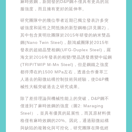
麻時效鋼，新開發的D&P鋼不僅具有更高的屈
服強度，而且擁有更好的延伸率。
研究團隊中的幾位學者近期已獨立發表許多突
破強度和延性之間抵換的新型鋼種(詳見圖2)，
其中包含黃明欣團隊於2015年研發的納米雙晶
鋼(Nano Twin Steel)，顏鴻威團隊於2015年
發表的超細晶雙相鋼(UFG-Duplex Steel)，羅
海文於2016年發表的相變/雙晶誘發應變中錳鋼
(TRIP/TWIP M-Mn Steel)，但是鋼鐵之強度
都停滯在約1500 MPa左右，透過合作薈萃三
人過去的顯微結構控制技術與經驗，使D&P機
械性大幅突破過去之研究成果。
除了差排理論與機械性能上的突破，D&P鋼不
僅達到了麻時效鋼的強度（圖2: Maraging
Steel），並具有優異的延展性，而其原材料價
格僅有麻時效鋼的20%。因此，通過顯微結構
與缺陷的複雜化與可控化，研究團隊在降低經