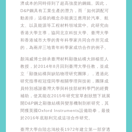
濟成本的同時得到了超高強度的鋼鐵。因此，
D&P鋼具有工業生產的潛力，而「如何調配可
動差排」這樣的概念亦能廣泛應用於汽車、航
太、以及能源等工程材料領域當中。此研究由
香港大學主導，協同北京科技大學、臺灣大學
和香港城市大學的青年科學家共同合作所完成
的，為兩岸三地青年科學家成功合作的例子。
顏鴻威博士師承臺灣材料顯微結構大師楊哲人
教授，於2014年8月回到臺灣大學任教，並成
立「顯微結構與缺陷物理研究團隊」，透過此
研究指導程冠儒同學相關學理與技術，團隊成
員特別感謝臺灣大學與科技部材料學門的經費
補助，使其能在2015年研究室草創狀態下就展
開D&P鋼之顯微結構與變形機制剖析研究，其
間獲英國Oxford Instruments設備助拳，最後
於2016年底順利完成這項合作研究。
臺灣大學自陸志鴻校長1972年建立第一部穿透