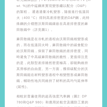
wt. %)的中錳鋼來實現變形繼以配分（D&P）
的製程， 通過適量冷軋變形，隨後進行低溫回
火（400 °C）得到高差排密度的D&P鋼，此特
殊鋼的介穩態沃斯田鐵鑲嵌在高差排密度的麻
田散鐵中（詳見圖1）。
麻田散鐵是在冷軋的過程由沃斯田鐵相變形成
的，而在低溫回火時，麻田散鐵中的碳會配分
給沃斯田鐵，保留了麻田散鐵的差排密度，同
時避免了中高碳麻田散鐵的脆性，更值得注意
的是，此類型差排雖然密度極高，卻能夠維持
其滑移的自由度。另一方面，獲得碳配分的沃
斯田鐵能在材料變形過程中相變態形成麻田散
鐵，輔助性地共同維持了材料的高均勻延伸率
(延性)。
相較於普遍使用的超高強度汽車鋼（圖2: DP
780和Q&P 980）和應用於航空及國防工業的