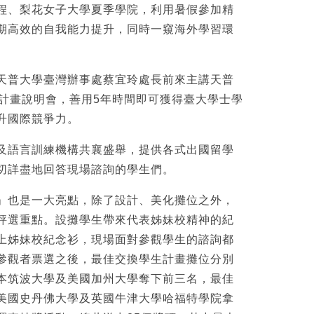
程、梨花女子大學夏季學院，利用暑假參加精
期高效的自我能力提升，同時一窺海外學習環
天普大學臺灣辦事處蔡宜玲處長前來主講天普
位計畫說明會，善用5年時間即可獲得臺大學士學
升國際競爭力。
及語言訓練機構共襄盛舉，提供各式出國留學
切詳盡地回答現場諮詢的學生們。
」也是一大亮點，除了設計、美化攤位之外，
評選重點。設攤學生帶來代表姊妹校精神的紀
上姊妹校紀念衫，現場面對參觀學生的諮詢都
參觀者票選之後，最佳交換學生計畫攤位分別
本筑波大學及美國加州大學奪下前三名，最佳
美國史丹佛大學及英國牛津大學哈福特學院拿