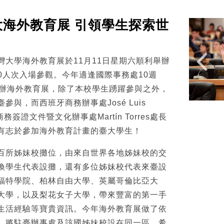
9臺大海外教育展 引領學生探索世
立臺灣大學海外教育展於11月11日星期六順利舉辦
00人次入場參觀。今年適逢國際事務處10週
舉辦海外教育展，除了本校學生踴躍參與之外，
與，而西班牙商務辦事處José Luis
商務簽證文件暨文化辦事處Martín Torres處長
有志於參加海外教育計畫的臺大學生！
百所姊妹校攤位，由來自世界各地姊妹校的交
換學生代表設攤，還有多位姊妹校代表來臺設
福特學院、柏林自由大學、英屬哥倫比亞大
大學，以及梨花女子大學，帶來豐富的第一手
生活經驗等寶貴資訊。今年海外教育展做了依
，將駐臺辦事處及該國姊妹校設在同一區，希