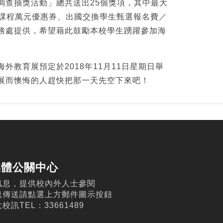
調查抽獎活動」總共送出25個獎項，其中最大
外暑期課程萬元優惠券、出國交換學生甄選報名費／
務處提供，希望藉此鼓勵本校學生踴躍參加海
臺大海外教育展預定於2018年11月11日星期日舉
展而懊悔的人趕快把那一天先空下來吧！
媒體公關中心
訊息，提供校內外人士參閱
息傳送請點選上方郵件圖示按鈕
訊TEL：33661489