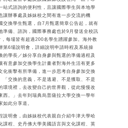
一站式諮詢的便利性，且讓國際學生與本地學
也讓辦事處及姊妹校之間有進一步交流的機
年度出國交換學生甄選，自7月甄選簡章公告起，就有
地準備、諮詢，國際事務處也於9月發送全校訊
會，每場皆有超過200名學生踴躍參加。海外教
辦第6場說明會，詳細說明申請時程及系統操
換的學長／姊分享自身參與甄選的準備過程及
讓有意參加交換學生計畫者對海外生活有更多
文化衝擊有所準備，進一步思考自身參加交換
。「交換的意義，不是逃避、不是獲取、不是
的環境裡，去改變自己的世界觀，從此慢慢改
東西。」去年到瑞典烏普薩拉大學交換一學年
家如此分享道。
程說明會，由姊妹校代表親自介紹牛津大學哈
化課程、史丹佛大學美國語言與文化課程、英