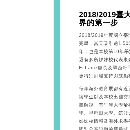
2018/201
界的第一步
2018/2019年度國
完畢，當天吸引逾1,5
年，也是本校第10年
還有多所姊妹校代表來臺參
Echaniz處長及墨西哥
更特別到場支持與鼓勵
每年海外教育展都有近
換學生以及本校出國交
攤解說，有牛津大學哈
學、早稻田大學、筑波
姊妹校情報及海外求學
國別分區設攤的新嘗試