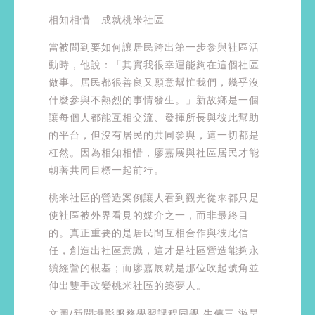
相知相惜 成就桃米社區
當被問到要如何讓居民跨出第一步參與社區活
動時，他說：「其實我很幸運能夠在這個社區
做事。居民都很善良又願意幫忙我們，幾乎沒
什麼參與不熱烈的事情發生。」新故鄉是一個
讓每個人都能互相交流、發揮所長與彼此幫助
的平台，但沒有居民的共同參與，這一切都是
枉然。因為相知相惜，廖嘉展與社區居民才能
朝著共同目標一起前行。
桃米社區的營造案例讓人看到觀光從來都只是
使社區被外界看見的媒介之一，而非最終目
的。真正重要的是居民間互相合作與彼此信
任，創造出社區意識，這才是社區營造能夠永
續經營的根基；而廖嘉展就是那位吹起號角並
伸出雙手改變桃米社區的築夢人。
文圖/新聞攝影服務學習課程同學 生傳三 游昊