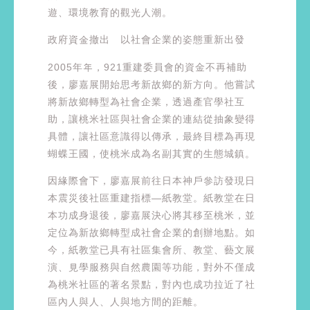
遊、環境教育的觀光人潮。
政府資金撤出 以社會企業的姿態重新出發
2005年年，921重建委員會的資金不再補助
後，廖嘉展開始思考新故鄉的新方向。他嘗試
將新故鄉轉型為社會企業，透過產官學社互
助，讓桃米社區與社會企業的連結從抽象變得
具體，讓社區意識得以傳承，最終目標為再現
蝴蝶王國，使桃米成為名副其實的生態城鎮。
因緣際會下，廖嘉展前往日本神戶參訪發現日
本震災後社區重建指標—紙教堂。紙教堂在日
本功成身退後，廖嘉展決心將其移至桃米，並
定位為新故鄉轉型成社會企業的創辦地點。如
今，紙教堂已具有社區集會所、教堂、藝文展
演、見學服務與自然農園等功能，對外不僅成
為桃米社區的著名景點，對內也成功拉近了社
區內人與人、人與地方間的距離。