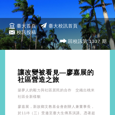
臺大首頁
臺大校訊首頁
校訊投稿
回校訊第 1337 期
讓改變被看見—廖嘉展的
社區營造之旅
築夢人的毅力與社區居民的合作 交織出桃米
社區全新樣貌
廖嘉展，新故鄉文教基金會創辦人兼董事長，
於11/8（三）受邀至臺大生傳系演講。憑著超