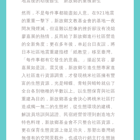
地震後的劫後餘生 新故鄉的重獲新生
然而，不是每件事都能盡如人意。在921地震
的重重一擊下，新故鄉文教基金會的基地一夜
間灰飛煙滅，但這難以想像的挫折卻沒有澆熄
廖嘉展的熱情，反而給了新故鄉進行社區營造
的全新角度；更在多年後，串起台日友誼，將
日本社區地震重建指標「紙教堂」移至臺灣。
「每件事都有它發生的意義。」揚起笑容，廖
嘉展如是說。震災後，新故鄉引進生態專家進
入社區進行資源調查，才發現桃米社區擁有豐
富的生態資源，光是蝴蝶、青蛙與蜻蛉就佔了
全台各別物種的半數以上。以生態保育與社區
重建為目的，新故鄉基金會決心將桃米社區打
造成獨一無二的生態村，從生態環境的建構、
解說員培訓與認證、民宿經營管理到創造地方
特色料理，新故鄉基金會不只整合社區資源，
更在保育生態資源上做足功夫，形塑出臺灣絕
無僅有的空間景觀外，也成功行銷主打生態旅