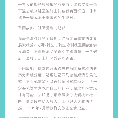
乎常人的堅持與靈敏的洞察力，廖嘉展親手撕
下過去桃米社區被貼上的各種負面標籤，使其
搖身一變成為全臺著名的生態村。
重回故鄉，社區營造的起點
應著臺灣媒體的全盛期，從新聞系畢業的廖嘉
展紮根於<人間>雜誌，雜誌停刊後重回故鄉南
投埔里，更曾繼承父業創立了國術館，⼀路蜿
蜒，最後仍走上社區營造的道路。
一回故鄉，廖嘉展藉著過去在新聞系累積的觀
察力與敏銳度，發現社區不只整體經濟發展低
落，更令他震驚的是自我認同極其缺乏。「一
定要先讓大家認同⾃己的社區，傳承社區意識
才有可能。」於是，廖嘉展決心改變桃米社
區，讓居民重拾人與人、土地與人之間的情
感，1999年2月新故鄉文教基金會成立。