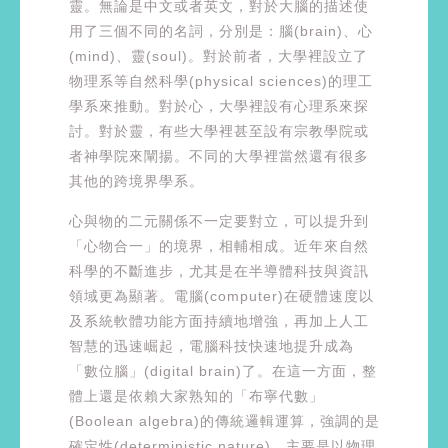
靈。無論是中文或者英文，對於大腦的描述使
用了三個不同的名詞，分別是：腦(brain)、心
(mind)、靈(soul)。對於前者，大學裡設立了
物理系等自然科學(physical sciences)的理工
學系來推動。對於心，大學裡設有心理系來探
討。對於靈，有些大學裡甚至設有宗教學院或
者神學院來闡揚。不同的大學裡當然還有很多
其他的跨境界學系。
心與物的二元關係不一定要對立，可以提升到
「心物合一」的境界，相輔相成。近年來自然
科學的不斷進步，尤其是在半導體科技與資訊
領域更為顯著。電腦(computer)在硬體速度以
及系統軟體功能方面持續地增強，再加上人工
智慧的迅速崛起，電腦科技快速地提升成為
「數位腦」(digital brain)了。在這一方面，整
體上還是依賴大家熟知的「布寧代數」
(Boolean algebra)的傳統邏輯運算，強調的是
確定性(deterministic nature)，主要是以物理