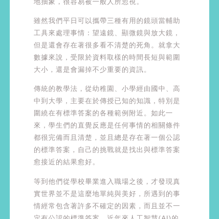
地抽象，很容易被一般人所忽視。
雖然我們平日可以攜帶三種有用的鏡頭當輔助
工具來處理事情：望遠鏡、顯微鏡與放大鏡，
但是還會存在著很多看不清楚的死角。就拿大
數據來說，受限於資料取樣的時間長短與範圍
大小，還是會漏掉不少重要的資訊。
傳統的教學法，從幼稚園、小學經由國中、高
中到大學，主要在於傳授已知的知識，特別是
圍繞在有標準答案的各種範例附近。如此一
來，學生們的直覺反應是任何事情的相關條件
都很完備而且清楚，並且總是存在著一個公認
的標準答案，自己的挑戰就是找出與標準答案
愈接近的結果愈好。
等到他們從學校畢業進入職場之後，才發現真
實世界並不是這麼地單純與美好，所遇到的事
情經常包含著許多不確定的因素，而且並不一
定有公認的標準答案。近年來人工智慧(AI)的