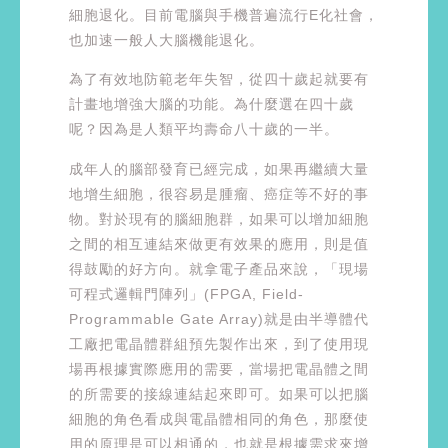
細胞退化。目前電腦與手機普遍流行E化社會，
也加速一般人大腦機能退化。
為了有效地防範老年失智，從四十歲起就要有
計畫地增強大腦的功能。為什麼選在四十歲
呢？因為是人類平均壽命八十歲的一半。
成年人的腦部發育已經完成，如果再繼續大量
地增生細胞，很容易是腫瘤、癌症等不好的事
物。對於現有的腦細胞群，如果可以增加細胞
之間的相互連結來做更有效果的應用，則是值
得鼓勵的好方向。就拿電子產品來說，「現場
可程式邏輯門陣列」(FPGA, Field-
Programmable Gate Array)就是由半導體代
工廠把電晶體群組預先製作出來，到了使用現
場再根據實際應用的需要，當場把電晶體之間
的所需要的接線連結起來即可。如果可以把腦
細胞的角色看成與電晶體相同的角色，那麼使
用的原理是可以相通的，也就是根據需求來增