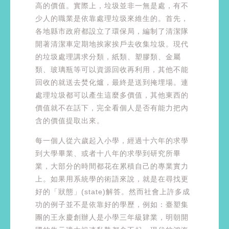
高的價值。實際上，垃圾並非一無是處，有不
少人的職業是依靠處理垃圾來維生的。首先，
各地縣市政府都設立了環保局，編制了清潔隊
開著清潔車定期地挨家挨戶去收集垃圾。現代
的垃圾處理講求分類，紙類、塑膠類、金屬
類、玻璃瓶等可以資源回收再利用，其他不能
回收的就送去焚化爐，最終是送到掩埋場。連
處理垃圾都可以產生這麼多價值，其他東西的
價值就不在話下，完全看個人是否有能力把內
含的價值提取出來。
每一個人從六歲起入小學，經過十六年的求學
到大學畢業、或者十八年的求學到研究所畢
業，大部分的時間都花在累積自己的專業實力
上。如果用系統學的術語來說，就是在尋找更
好的「狀態」(state)解答。然而社會上許多成
功的例子並不是依靠好的學歷，例如：臺塑集
團的王永慶創辦人是小學三年級肄業，明朝開