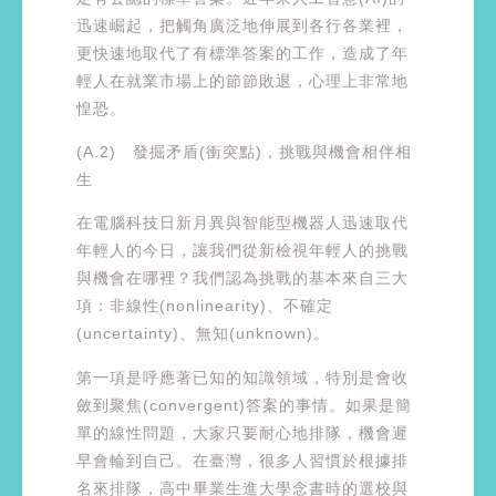
迅速崛起，把觸角廣泛地伸展到各行各業裡，
更快速地取代了有標準答案的工作，造成了年
輕人在就業市場上的節節敗退，心理上非常地
惶恐。
(A.2) 發掘矛盾(衝突點)，挑戰與機會相伴相
生
在電腦科技日新月異與智能型機器人迅速取代
年輕人的今日，讓我們從新檢視年輕人的挑戰
與機會在哪裡？我們認為挑戰的基本來自三大
項：非線性(nonlinearity)、不確定
(uncertainty)、無知(unknown)。
第一項是呼應著已知的知識領域，特別是會收
斂到聚焦(convergent)答案的事情。如果是簡
單的線性問題，大家只要耐心地排隊，機會遲
早會輪到自己。在臺灣，很多人習慣於根據排
名來排隊，高中畢業生進大學念書時的選校與