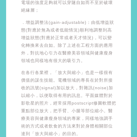
電場的強度足夠就可以穿隧自如而不至於破壞
絕緣層；
．增益調整法(gain-adjustable)：由低增益狀
態(對應於無為或者低能情況)順利地調整到高
增益狀態(對應於正常或者天才情況)，可以變
化轉換來去自如。除了上述在工程方面的應用
外，對抗地心引力在醫療美容領域與健康瘦身
領域也同樣地有很大的吸引力。
在各行各業裡，「放大與縮小」也是一樣很有
價值的謀生技能。電機領域的專長在於對所接
收的訊號(signal)加以放大，對雜訊(noise)加
以縮小，以便取得有用的訊息。平面媒體對於
影歌星的照片，經常採用postscript修圖軟體把
重點部位放大，把手臂、小腿等部位縮小。醫
療美容與健康瘦身領域的專家，同樣地強調手
術的方式或者飲食的方法來對於身體相關部位
達到「放大與縮小」的目的。