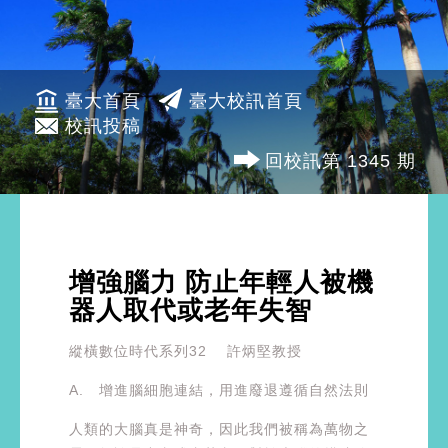
臺大首頁
臺大校訊首頁
校訊投稿
回校訊第 1345 期
增強腦力 防止年輕人被機
器人取代或老年失智
縱橫數位時代系列32 許炳堅教授
A. 增進腦細胞連結，用進廢退遵循自然法則
人類的大腦真是神奇，因此我們被稱為萬物之