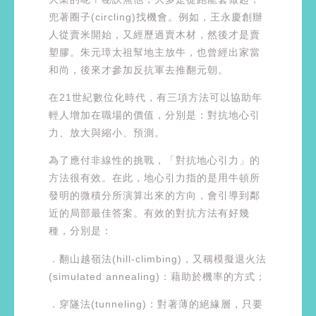
兜著圈子(circling)找機會。例如，王永慶創辦
人從賣米開始，又經歷過賣木材，然後才是賣
塑膠。朱元璋太祖幫地主放牛，也曾經出家當
和尚，後來才參加反抗軍去推翻元朝。
在21世紀數位化時代，有三項方法可以協助年
輕人增加在職場的價值，分別是：對抗地心引
力、放大與縮小、預測。
為了應付非線性的挑戰，「對抗地心引力」的
方法很有效。在此，地心引力指的是用牛頓所
發明的微積分所演算出來的方向，會引導到鄰
近的局部最佳答案。有效的對抗方法有好幾
種，分別是：
．翻山越嶺法(hill-climbing)，又稱模擬退火法
(simulated annealing)：藉助於機率的方式；
．穿隧法(tunneling)：對著薄的絕緣層，只要