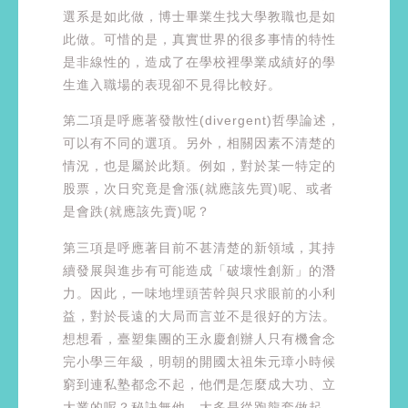
選系是如此做，博士畢業生找大學教職也是如
此做。可惜的是，真實世界的很多事情的特性
是非線性的，造成了在學校裡學業成績好的學
生進入職場的表現卻不見得比較好。
第二項是呼應著發散性(divergent)哲學論述，
可以有不同的選項。另外，相關因素不清楚的
情況，也是屬於此類。例如，對於某一特定的
股票，次日究竟是會漲(就應該先買)呢、或者
是會跌(就應該先賣)呢？
第三項是呼應著目前不甚清楚的新領域，其持
續發展與進步有可能造成「破壞性創新」的潛
力。因此，一味地埋頭苦幹與只求眼前的小利
益，對於長遠的大局而言並不是很好的方法。
想想看，臺塑集團的王永慶創辦人只有機會念
完小學三年級，明朝的開國太祖朱元璋小時候
窮到連私塾都念不起，他們是怎麼成大功、立
大業的呢？秘訣無他，大多是從跑龍套做起，