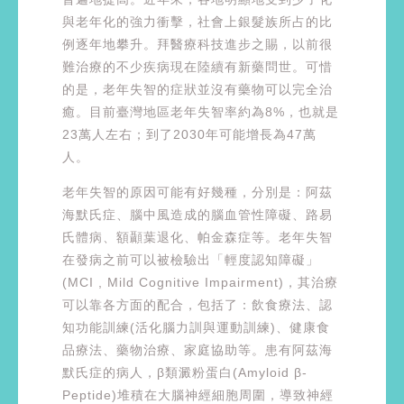
與老年化的強力衝擊，社會上銀髮族所占的比
例逐年地攀升。拜醫療科技進步之賜，以前很
難治療的不少疾病現在陸續有新藥問世。可惜
的是，老年失智的症狀並沒有藥物可以完全治
癒。目前臺灣地區老年失智率約為8%，也就是
23萬人左右；到了2030年可能增長為47萬
人。
老年失智的原因可能有好幾種，分別是：阿茲
海默氏症、腦中風造成的腦血管性障礙、路易
氏體病、額顳葉退化、帕金森症等。老年失智
在發病之前可以被檢驗出「輕度認知障礙」
(MCI , Mild Cognitive Impairment)，其治療
可以靠各方面的配合，包括了：飲食療法、認
知功能訓練(活化腦力訓與運動訓練)、健康食
品療法、藥物治療、家庭協助等。患有阿茲海
默氏症的病人，β類澱粉蛋白(Amyloid β-
Peptide)堆積在大腦神經細胞周圍，導致神經