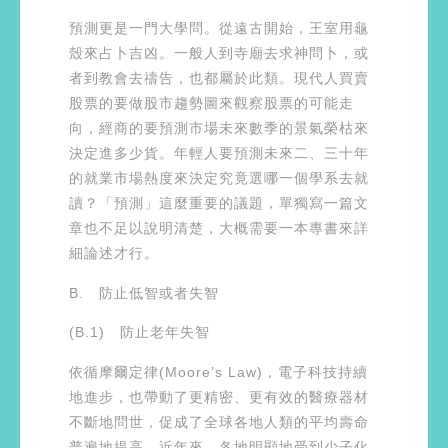
預測更是一門大學問。從遠古開始，王室用龜
殼來占卜吉凶。一般人到寺廟去求神問卜，或
者到教會去禱告，也都屬於此類。現代人買賣
股票的要做股市趨勢圖來觀察股票的可能走
向，經商的要預測市場未來數季的景氣榮枯來
決定進多少貨。年輕人要預測未來二、三十年
的就業市場熱度來決定究竟選哪一個學系去就
讀？「預測」這麼重要的議題，單獨寫一篇文
章也不足以說明清楚，大概需要一本專書來詳
細論述才行。
B. 防止低智或者失智
(B.1) 防止老年失智
依循摩爾定律(Moore’s Law)，電子科技持續
地進步，也帶動了更精密、更有效的醫療器材
不斷地問世，促成了全球各地人類的平均壽命
普遍地提高。近年來，各地明顯地受到少子化