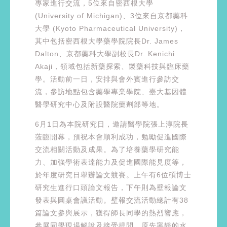
專家進行交流，5位來自密西根大學
(University of Michigan)、3位來自京都藥科
大學 (Kyoto Pharmaceutical University)，
其中包括密西根大學藥學院院長Dr. James
Dalton、京都藥科大學副校長Dr. Kenichi
Akaji，領域包括新藥探索、製藥科技與臨床藥
學。活動前一日，安排與會外賓進行參訪交
流，參訪地點包含藥學專業學院、臺大基因體
醫學研究中心及附設醫院藥劑部等地。
6月1日為本院研究日，邀請醫學院張上淳院長
蒞臨開幕，預祝本會順利成功，勉勵促進國際
交流相關活動及成果。為了培養藥學研究能
力、加強學術表達能力及促進國際能見度等，
於年度研究日舉辦論文競賽。上午有6位碩博士
研究生進行口頭論文報告，下午則為壁報論文
發表與圓桌會議活動。壁報交流活動總計有38
篇論文參與展示，獲得師長同學的熱烈響應，
參展同學現場解說及接受提問，原先寧靜的水