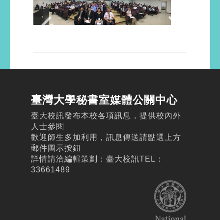
臺灣大學秘書室媒體公關中心
臺大校訊發布本校各項訊息，提供校內外
人士參閱
歡迎師生多加利用，訊息傳送請點選上方
郵件圖示按鈕
詳情請洽編輯策劃：臺大校訊TEL：
33661489