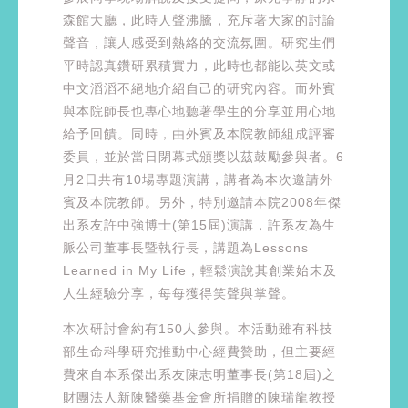
森館大廳，此時人聲沸騰，充斥著大家的討論
聲音，讓人感受到熱絡的交流氛圍。研究生們
平時認真鑽研累積實力，此時也都能以英文或
中文滔滔不絕地介紹自己的研究內容。而外賓
與本院師長也專心地聽著學生的分享並用心地
給予回饋。同時，由外賓及本院教師組成評審
委員，並於當日閉幕式頒獎以茲鼓勵參與者。6
月2日共有10場專題演講，講者為本次邀請外
賓及本院教師。另外，特別邀請本院2008年傑
出系友許中強博士(第15屆)演講，許系友為生
脈公司董事長暨執行長，講題為Lessons
Learned in My Life，輕鬆演說其創業始末及
人生經驗分享，每每獲得笑聲與掌聲。
本次研討會約有150人參與。本活動雖有科技
部生命科學研究推動中心經費贊助，但主要經
費來自本系傑出系友陳志明董事長(第18屆)之
財團法人新陳醫藥基金會所捐贈的陳瑞龍教授