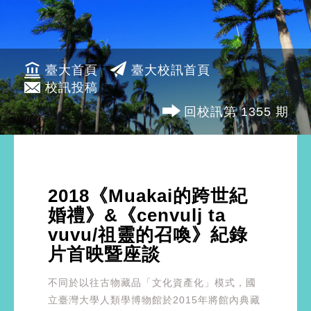
臺大首頁
臺大校訊首頁
校訊投稿
回校訊第 1355 期
2018《Muakai的跨世紀
婚禮》&《cenvulj ta
vuvu/祖靈的召喚》紀錄
片首映暨座談
不同於以往古物藏品「文化資產化」模式，國
立臺灣大學人類學博物館於2015年將館內典藏