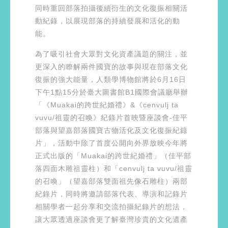
同時重回部落拍攝後續衍生的文化復振相關活
動紀錄，以展現部落的持續發展和活化的動
能。
為了吸引社會大眾對文化資產議題的關注，並
更深入的瞭解兩件國寶的故事與現在部落文化
復振的強大能量，人類學博物館將於6月16日
下午1點15分於臺大圖書館B1國際會議廳舉辦
「《Muakai的跨世紀婚禮》&《cenvulj ta
vuvu/祖靈的召喚》紀錄片首映暨座談會-佳平
部落與望嘉部落國寶古物活化及文化復振紀錄
片」，活動中除了首度公開向外界放映今年將
正式出版的「Muakai的跨世紀婚禮」（佳平部
落四面木雕祖靈柱）和「cenvulj ta vuvu/祖靈
的召喚」（望嘉部落雙面祖先像石雕柱）兩部
紀錄片，同時將邀請部落代表、導演和記錄片
相關學者一起分享和交流拍攝紀錄片的想法，
讓大眾透過座談會更了解臺灣珍貴的文化遺產