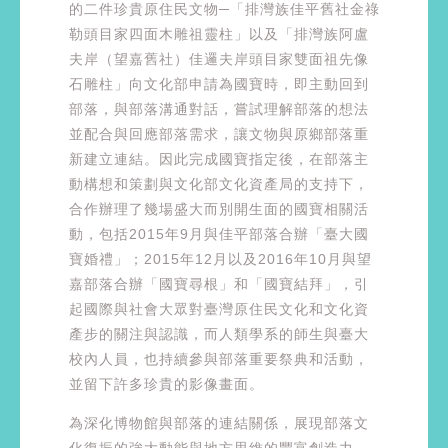
的二件珍貴原住民文物─「排灣族佳平舊社金祿
勒頭目家四面木雕祖靈柱」以及「排灣族阿盧
夫岸（望嘉舊社）佳邏夫岸頭目家雙面祖先像
石雕柱」向文化部申請為國寶時，即主動回到
部落，與部落溝通對話，嘗試理解部落的想法
並配合與回應部落需求，讓文物與原鄉部落重
新建立連結。因此完成國寶指定後，在部落主
動構想和策劃與文化部文化資產局的支持下，
合作辦理了幾場盛大而別開生面的國寶相關活
動，包括2015年9月與佳平部落合辦「臺大國
寶婚禮」；2015年12月以及2016年10月與望
嘉部落合辦「國寶尋根」和「國寶結拜」，引
起國際與社會大眾對臺灣原住民文化和文化資
產步的關注與認識，而人類學系的師生與臺大
校內人員，也持續參與部落重要祭典和活動，
並留下許多珍貴的影像畫面。
為深化博物館與部落的連結關係，展現部落文
化復振的強大動能與地方思維的豐富創造力，