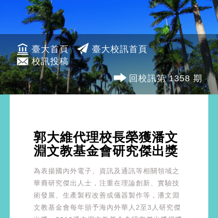
臺大首頁
臺大校訊首頁
校訊投稿
回校訊第 1358 期
郭大維代理校長榮獲潘文
淵文教基金會研究傑出獎
為表揚國內外電子、資訊及通訊等相關領域之
華裔研究傑出人士，注重在理論創新、實驗技
術發展、生產製程改善或儀器製作等，潘文淵
文教基金會每年頒予海內外華人2至3人研究傑