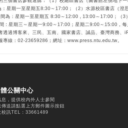
的三個書店參觀選購：（1）校總區書店（圖書館左側地下一樓
間為：星期一至星期五8:30～17:00；（2）水源校區書店（澄
時間為：星期一至星期五 8:30～12:00 , 13:00～17:00
業時間 : 星期三～星期一9:00～17:00；星期二9:00～15:
透過博客來、三民、五南、國家書店、誠品、臺灣商務、iRe
02-23659286；網址：www.press.ntu.edu.tw。
媒體公關中心
訊息，提供校內外人士參閱
息傳送請點選上方郵件圖示按鈕
訊TEL：33661489