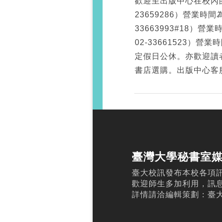
歡迎至出版中心在校內
23659286）營業時
33663993#18）營業
02-33661523）營
定假日公休。亦歡迎讀者
書店選購。出版中心客服專線：
臺灣大學秘書室
臺大校訊發布本校各項
歡迎師生多加利用，訊
詳情請洽編輯策劃：臺大校