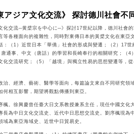
東アジア文化交流》 探討德川社會不
文化交流─黄檗宗を中心に─》探討17世紀以降，德川社會
言等各種面向的複雜性，同時對東傳日本的黃檗文化在東亞
括：（1）近世日本「華僑」社會的形成與變遷；（2）17世
）唐通事、中文（唐話）的學習和長崎奉行的相關研究；（4
文化交流研究；（5）「越境」與獨立性易的思想變遷等，從
政治、經濟、藝術、醫學等面向，每篇論文來自不同研究領
如何相互影響，期望將觀點傳播到東亞。
序楓。徐興慶曾任臺大日文系教授兼系主任，現任中國文化
專長為中日文化交流史、近代中日思想交流史。劉序楓現為
領域為東亞海域史、近世中日貿易史。