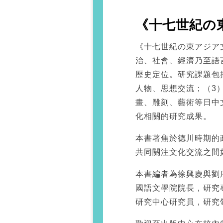
《十七世紀の
《十七世紀の東アジア
治、社會、經濟乃至語
歷史定位。研究課題包
人物、思想交流；（3
畫、雕刻、藝術等日中
化相關的研究成果。
本書著焦於德川時期的
共同關注文化交流之間
本書編者為徐興慶與劉
國語文學院院長，研究
研究中心研究員，研究