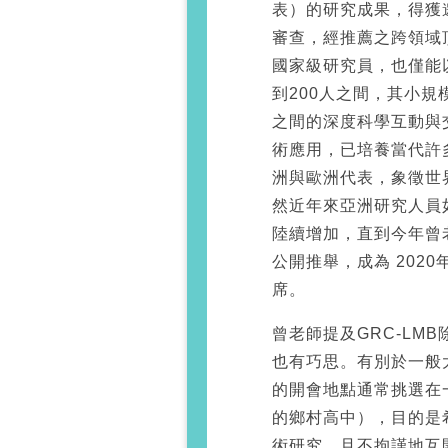
表）的研究成果，得獲
審查，經推薦之跨領域
國家級研究員，也僅能
到200人之間，其小
之間的深度科學互動與交
術應用，已培養當代許
洲與歐洲代表，象徵世
然近年來亞洲研究人員
陸續增加，直到今年曾
公開推舉，成為 2020年
席。
曾老師提及GRC-LM
也有巧思。有別於一般大
的開會地點通常挑選在
的鄉村高中），目的是
術研究，且不拘謹地互