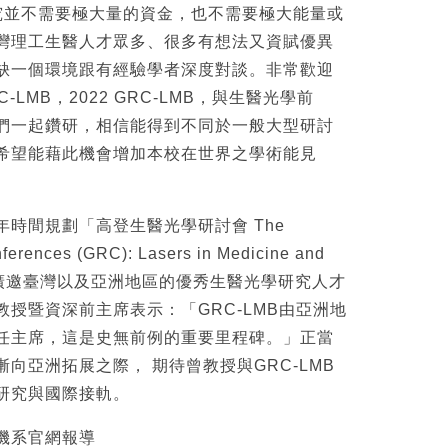
研究並不需要極大量的資金，也不需要極大能量或
灣理工生醫人才眾多、很多有想法又資賦優異
缺一個環境跟有經驗學者深度對談。非常歡迎
C-LMB，2022 GRC-LMB，與生醫光學前
們一起鑽研，相信能得到不同於一般大型研討
希望能藉此機會增加本校在世界之學術能見
時間規劃「高登生醫光學研討會 The
erences (GRC): Lasers in Medicine and
)」，並廣邀臺灣以及亞洲地區的優秀生醫光學研究人才
授暨資深前主席表示：「GRC-LMB由亞洲地
任主席，這是史無前例的重要里程碑。」正當
向亞洲拓展之際， 期待曾教授與GRC-LMB
研究與國際接軌。
機系官網報導