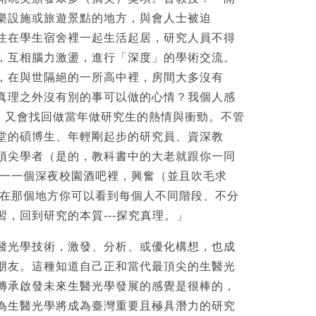
樂設施或旅遊景點的地方，與會人士被迫
住在學生宿舍裡一起生活起居，研究人員不得
，互相腦力激盪，進行「深度」的學術交流。
，在與世隔絕的一所高中裡，房間大多沒有
真理之外沒有別的事可以做的心情？我個人感
B，又會找回做當年做研究生的熱情與衝勁。不管
堂的碩博生、年輕剛起步的研究員、資深教
頂尖學者（是的，教科書中的大老就跟你一同
唯一一個深夜校園酒吧裡，興奮（並且吹毛求
 在那個地方你可以看到每個人不同階段、不分
，回到研究的本質---探究真理。」
醫光學技術，激發、分析、或優化構想，也成
朋友。這種知道自己正和當代最頂尖的生醫光
傳承啟發未來生醫光學發展的感覺是很棒的，
為生醫光學將成為臺灣重要且極具潛力的研究