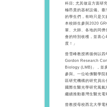
科目; 尤其做這方面
極昂貴的器材設備。臺
的學生們，有時只是欠
本校師生參與2020 GR
輩、大師、各地的同儕
會的特別收穫，並衷心
度！」
曾雪峰教授將循例以四年
Gordon Research Conf
Biology (LMB
參與。一位哈佛醫學院教
區研究機構的研究員出
國際生醫光學研究風氣漸
繼續推動臺灣生醫光電
曾教授母校西北大學電