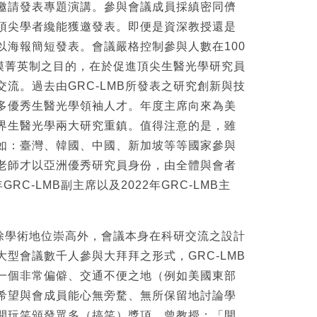
邀請發表專題演講。參與會議成員採縝密同儕
頂尖學者纔能獲邀發表。即便是資深教授還是
以海報簡短發表。會議嚴格控制參與人數在100
規模菁英制之目的，在於促進頂尖生醫光學研究員
流。過去由GRC-LMB所發表之研究創新與技
多優秀生醫光學領袖人才。年度主席向來為美
界生醫光學兩大研究重鎮。值得注意的是，雖
如：臺灣、韓國、中國、新加坡等等國家參與
老師才以亞洲優秀研究員身份，由全體與會者
GRC-LMB副主席以及2022年GRC-LMB主
B除學術地位崇高外，會議本身在科研交流之設計
型會議數千人參與大拜拜之形式，GRC-LMB
一個非常偏僻、交通不便之地（例如美國東部
希望與會成員能心無旁騖、無所保留地討論學
開玩笑頒發眾多（搞笑）獎項。曾教授：「開