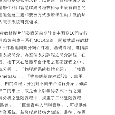
夜類似夏令營的活動，以創新、目標明確之智
請學生利用智慧聯網各種技術做出最有創意的
透過創意主題和競技方式激發學生動手做的熱
入電子系統研究領域。
課程教材影片開發聯盟前期計畫中開發10門先行
年6月錄製完成一系列MOOCs線上開放式課程教材
依照課程地圖劃分簡介課程、基礎課程、進階課
網系統簡介」為整個系列課程之簡介課程，在
程。接下來在硬體平台使用之基礎課程之中，
統分析」、「物聯網系統軟體介紹」、「物聯
Ameba板」、「物聯網基礎程式設計：應用
t ONE板」四門課程，分別對不同平台進行介紹，修課
擇二門來上，或是全上以獲得各式平台之知
料分析之進階課程中，規畫了二門進階課程
網路篇」、「巨量資料入門與實務」，可提供修
作業系統、新興聯網技術之知識。最後，在雲