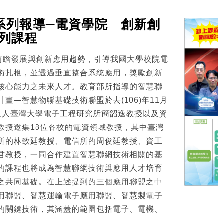
系列報導─電資學院 創新創
系列課程
）前瞻發展與創新應用趨勢，引導我國大學校院電
術扎根，並透過垂直整合系統應用，獎勵創新
核心能力之未來人才。教育部所指導的智慧聯
畫—智慧物聯基礎技術聯盟於去(106)年11月
集人臺灣大學電子工程研究所簡韶逸教授以及資
教授邀集18位各校的電資領域教授，其中臺灣
所的林致廷教授、電信所的周俊廷教授、資工
君教授，一同合作建置智慧聯網技術相關的基
的課程也將成為智慧聯網技術與應用人才培育
之共同基礎。在上述提到的三個應用聯盟之中
用聯盟、智慧運輸電子應用聯盟、智慧製電子
的關鍵技術，其涵蓋的範圍包括電子、電機、