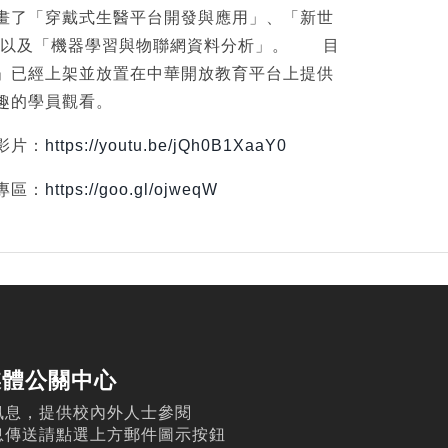
畫了「穿戴式生醫平台開發與應用」、「新世
」以及「機器學習與物聯網資料分析」。 目
」已經上架並放置在中華開放教育平台上提供
趣的學員觀看。
影片：
https://youtu.be/jQh0B1XaaY0
專區：
https://goo.gl/ojweqW
媒體公關中心
訊息，提供校內外人士參閱
息傳送請點選上方郵件圖示按鈕