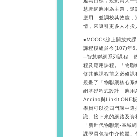
趣為目標，規劃兩天一
慧聯網應用為主題，邀
應用，並調校其效能，
情，來吸引更多人才投
●MOOCs線上開放式
課程模組於今(107)
─智慧聯網系列課程。
程及應用課程。「物聯
修其他課程前之必修課
規畫了「物聯網核心系
網基礎程式設計：應用
Andino與LinkI
學員可以從四門課中選
識。接下來的網路及資
「新世代物聯網-區域
課學員包括中介軟體、