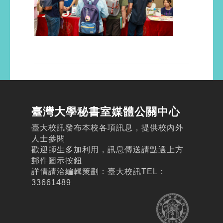
臺灣大學秘書室媒體公關中心
臺大校訊發布本校各項訊息，提供校內外
人士參閱
歡迎師生多加利用，訊息傳送請點選上方
郵件圖示按鈕
詳情請洽編輯策劃：臺大校訊TEL：
33661489