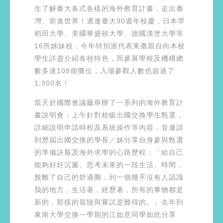
生了解臺大各式各樣的海外教育計畫，走出臺
灣、前進世界！適逢臺大90週年校慶，日本早
稻田大學、美國華盛頓大學、德國漢堡大學等
16所姊妹校，今年特別派代表來臺親自向本校
學生詳盡介紹各校特色，而參展學校及機構總
數多達108個攤位，入場參觀人數也超過了
1,300名！
當天於國際會議廳舉辦了一系列的海外教育計
畫說明會：上午針對校級出國交換學生甄選，
詳細說明申請時程及系統操作等內容，並邀請
到歷屆出國交換的學長／姊分享自身參與甄選
的準備訣竅及海外求學的心路歷程；「給自己
能夠好好沉澱、思考未來的一段生活、時間，
脫離了自己的舒適圈，到一個幾乎沒有人認識
我的地方，生活著，經歷著，所有的事物都是
新的，那樣的冒險與嘗試是難得的。」去年到
東南大學交換一學期的江如意同學如此分享