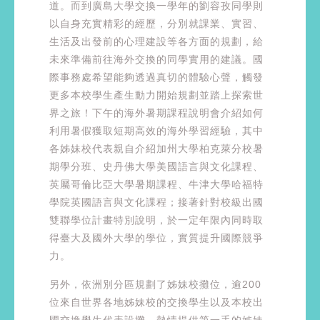
道。而到廣島大學交換一學年的劉容孜同學則
以自身充實精彩的經歷，分別就課業、實習、
生活及出發前的心理建設等各方面的規劃，給
未來準備前往海外交換的同學實用的建議。國
際事務處希望能夠透過真切的體驗心聲，觸發
更多本校學生產生動力開始規劃並踏上探索世
界之旅！下午的海外暑期課程說明會介紹如何
利用暑假獲取短期高效的海外學習經驗，其中
各姊妹校代表親自介紹加州大學柏克萊分校暑
期學分班、史丹佛大學美國語言與文化課程、
英屬哥倫比亞大學暑期課程、牛津大學哈福特
學院英國語言與文化課程；接著針對校級出國
雙聯學位計畫特別說明，於一定年限內同時取
得臺大及國外大學的學位，實質提升國際競爭
力。
另外，依洲別分區規劃了姊妹校攤位，逾200
位來自世界各地姊妹校的交換學生以及本校出
國交換學生代表設攤，熱情提供第一手的姊妹