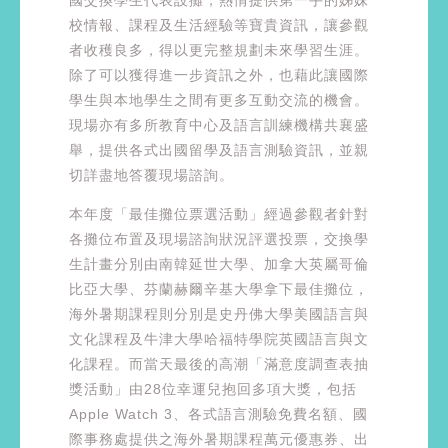
校情報、課程及生活經驗等寶貴資訊，讓參觀
者收穫良多，得以更完整規劃未來學習生涯。
除了可以獲得進一步資訊之外，也藉此讓國際
學生與本地學生之間有更多互動交流的機會。
現場亦有多所教育中心及語言訓練機構共襄盛
舉，提供各式出國留學及語言測驗資訊，並親
切詳盡地答覆現場諮詢。
本年度「最佳攤位票選活動」經過參觀者針對
各攤位布置及現場諮詢狀況評選投票，交換學
生計畫分別由南韓延世大學、加拿大英屬哥倫
比亞大學、芬蘭赫爾辛基大學拿下最佳攤位，
海外暑期課程則分別是史丹佛大學美國語言與
文化課程及牛津大學哈福特學院英國語言與文
化課程。而當天最後的高潮「滿意度調查表抽
獎活動」由28位幸運兒抱回多項大獎，包括
Apple Watch 3、各式語言測驗免費名額、國
際事務處提供之海外暑期課程萬元優惠券、出