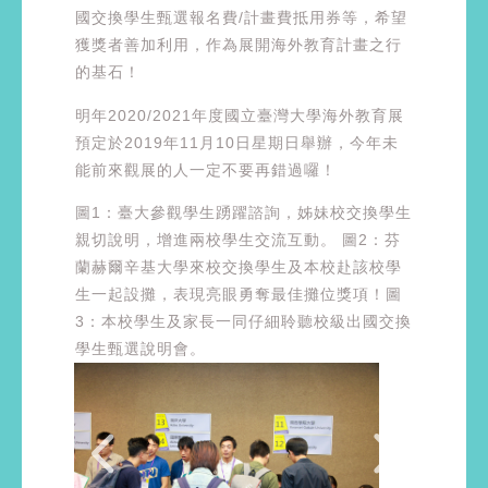
國交換學生甄選報名費/計畫費抵用券等，希望
獲獎者善加利用，作為展開海外教育計畫之行
的基石！
明年2020/2021年度國立臺灣大學海外教育展
預定於2019年11月10日星期日舉辦，今年未
能前來觀展的人一定不要再錯過囉！
圖1：臺大參觀學生踴躍諮詢，姊妹校交換學生
親切說明，增進兩校學生交流互動。 圖2：芬
蘭赫爾辛基大學來校交換學生及本校赴該校學
生一起設攤，表現亮眼勇奪最佳攤位獎項！圖
3：本校學生及家長一同仔細聆聽校級出國交換
學生甄選說明會。