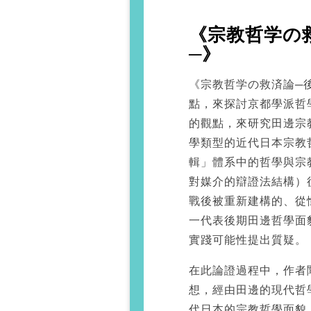
《宗教哲学の
─》
《宗教哲学の救済論─
點，來探討京都學派哲
的觀點，來研究田邊宗
學類型的近代日本宗教
輯」體系中的哲學與宗
對媒介的辯證法結構）
戰後被重新建構的、從
一代表後期田邊哲學面
實踐可能性提出質疑。
在此論證過程中，作者
想，經由田邊的現代哲
代日本的宗教哲學面貌