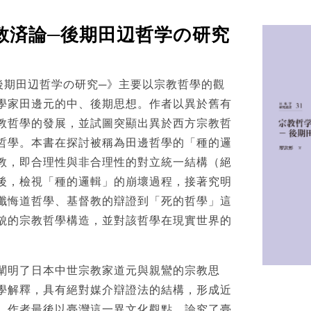
救済論─後期田辺哲学の研究
後期田辺哲学の研究─》主要以宗教哲學的觀
學家田邊元的中、後期思想。作者以異於舊有
教哲學的發展，並試圖突顯出異於西方宗教哲
哲學。本書在探討被稱為田邊哲學的「種的邏
教，即合理性與非合理性的對立統一結構（絕
後，檢視「種的邏輯」的崩壞過程，接著究明
懺悔道哲學、基督教的辯證到「死的哲學」這
貌的宗教哲學構造，並對該哲學在現實世界的
闡明了日本中世宗教家道元與親鸞的宗教思
學解釋，具有絕對媒介辯證法的結構，形成近
。作者最後以臺灣這一異文化觀點，論究了臺