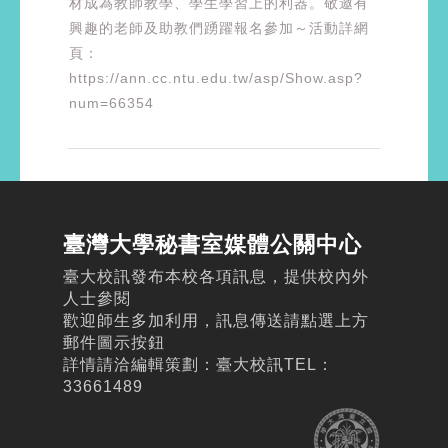
材成為教師教學、學生學習上的利器。敬邀有
興趣的老師及助教們踴躍報名參加～活動詳網
頁：
https://ann.cc.ntu.edu.tw/asp/Show.asp?
num=66354
臺灣大學秘書室媒體公關中心
臺大校訊發布本校各項訊息，提供校內外
人士參閱
歡迎師生多加利用，訊息傳送請點選上方
郵件圖示按鈕
詳情請洽編輯策劃：臺大校訊TEL：
33661489