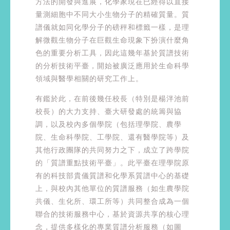
方法的開發與進展，化學家現在已經得以直接
量測細胞中不同大小生物分子的精確質量。質
譜儀就如同化學分子的磅秤和標籤一樣，是理
解微觀生物分子在巨觀生命現象下扮演什麼角
色的重要分析工具，因此這幾年基於質譜技術
的分析技術平臺，開始被廣泛應用於生命科學
領域與醫學相關的研究工作上。
有鑑於此，在前後幾任校長（特別是楊泮池前
校長）的大力支持、臺大研發處的統籌與協
調，以及校內多個學院（包括理學院、農學
院、生命科學院、工學院、還有醫學院等）及
其他行政團隊的共同努力之下，成立了跨學院
的「質譜重點技術平臺」。此平臺在理學院原
有的科技部貴儀質譜和化學系質譜中心的基礎
上，與校內其他單位的質譜服務（如生農學院
共儀、生化所、環工所等）共同整合成為一個
聯合的技術服務中心，基於資源共享的核心理
念，提供多樣化的專業質譜分析服務（如圖