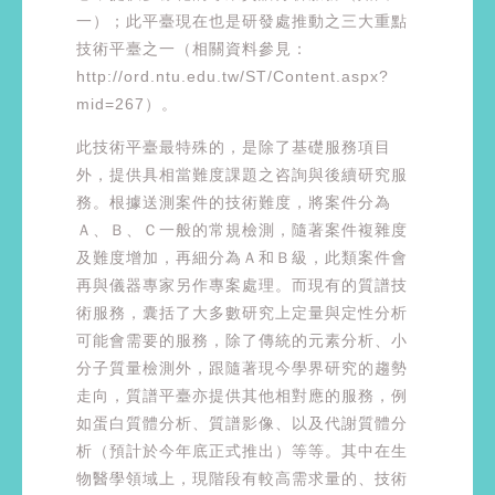
一）；此平臺現在也是研發處推動之三大重點
技術平臺之一（相關資料參見：
http://ord.ntu.edu.tw/ST/Content.aspx?
mid=267）。
此技術平臺最特殊的，是除了基礎服務項目
外，提供具相當難度課題之咨詢與後續研究服
務。根據送測案件的技術難度，將案件分為
Ａ、Ｂ、Ｃ一般的常規檢測，隨著案件複雜度
及難度增加，再細分為Ａ和Ｂ級，此類案件會
再與儀器專家另作專案處理。而現有的質譜技
術服務，囊括了大多數研究上定量與定性分析
可能會需要的服務，除了傳統的元素分析、小
分子質量檢測外，跟隨著現今學界研究的趨勢
走向，質譜平臺亦提供其他相對應的服務，例
如蛋白質體分析、質譜影像、以及代謝質體分
析（預計於今年底正式推出）等等。其中在生
物醫學領域上，現階段有較高需求量的、技術