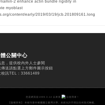
min-2 enhance actin bundle rigidity in
ote myoblast
ess.org/content/early/2019/03/19/jcb.201809161.long
媒體公關中心
訊息，提供校內外人士參閱
息傳送請點選上方郵件圖示按鈕
訊TEL：33661489
您是網頁從1999.3.14 以來第
位使用者！
【版權所有】 本校刊著作權屬國立臺灣大學。未經允許不得以任何形式轉載。