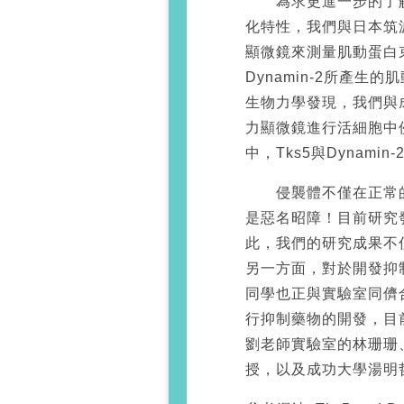
為求更進一步的了解
化特性，我們與日本筑
顯微鏡來測量肌動蛋白
Dynamin-2所產
生物力學發現，我們與
力顯微鏡進行活細胞中
中，Tks5與Dynam
侵襲體不僅在正常的
是惡名昭障！目前研究
此，我們的研究成果不
另一方面，對於開發抑
同學也正與實驗室同儕
行抑制藥物的開發，目
劉老師實驗室的林珊珊
授，以及成功大學湯明