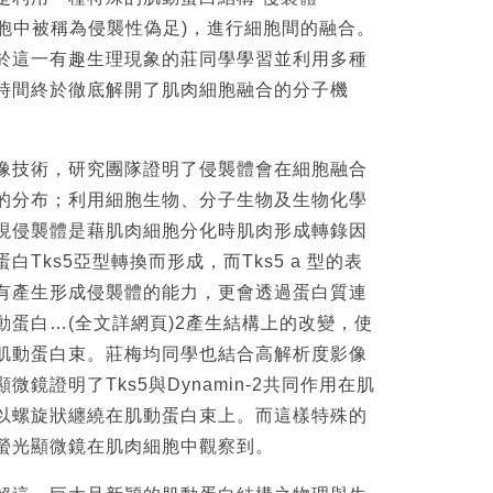
在癌細胞中被稱為侵襲性偽足)，進行細胞間的融合。
於這一有趣生理現象的莊同學學習並利用多種
時間終於徹底解開了肌肉細胞融合的分子機
技術，研究團隊證明了侵襲體會在細胞融合
的分布；利用細胞生物、分子生物及生物化學
現侵襲體是藉肌肉細胞分化時肌肉形成轉錄因
Tks5亞型轉換而形成，而Tks5 a 型的表
有產生形成侵襲體的能力，更會透過蛋白質連
動蛋白…(全文詳網頁)2產生結構上的改變，使
肌動蛋白束。莊梅均同學也結合高解析度影像
鏡證明了Tks5與Dynamin-2共同作用在肌
以螺旋狀纏繞在肌動蛋白束上。而這樣特殊的
螢光顯微鏡在肌肉細胞中觀察到。