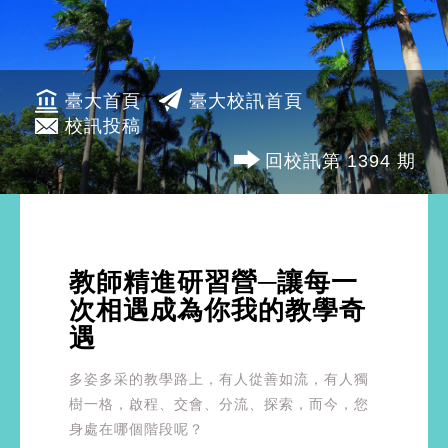
臺大首頁
臺大校訊首頁
校訊投稿
回校訊第 1394 期
教師精進研習營─讓每一
次相遇成為你我的教學奇
遇
多姿多采的教學路上，有人從善如流，有人獨
樹一格，啟程、交會、分流、探索，而今，您
身處在哪個階段呢？