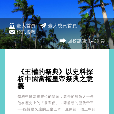
臺大首頁
臺大校訊首頁
校訊投稿
回校訊第 1429 期
《王權的祭典》以史料探
析中國當權皇帝祭典之意
義
傳統中國當權在位的皇帝，尊崇的對象之一是
他在歷史上的「前輩們」，即前朝的歷代帝王
──始於最久遠的三皇五帝，直到前一個王朝的