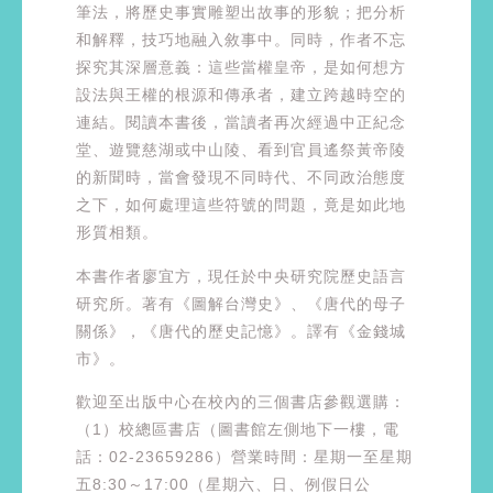
筆法，將歷史事實雕塑出故事的形貌；把分析
和解釋，技巧地融入敘事中。同時，作者不忘
探究其深層意義：這些當權皇帝，是如何想方
設法與王權的根源和傳承者，建立跨越時空的
連結。閱讀本書後，當讀者再次經過中正紀念
堂、遊覽慈湖或中山陵、看到官員遙祭黃帝陵
的新聞時，當會發現不同時代、不同政治態度
之下，如何處理這些符號的問題，竟是如此地
形質相類。
本書作者廖宜方，現任於中央研究院歷史語言
研究所。著有《圖解台灣史》、《唐代的母子
關係》，《唐代的歷史記憶》。譯有《金錢城
市》。
歡迎至出版中心在校內的三個書店參觀選購：
（1）校總區書店（圖書館左側地下一樓，電
話：02-23659286）營業時間：星期一至星期
五8:30～17:00（星期六、日、例假日公