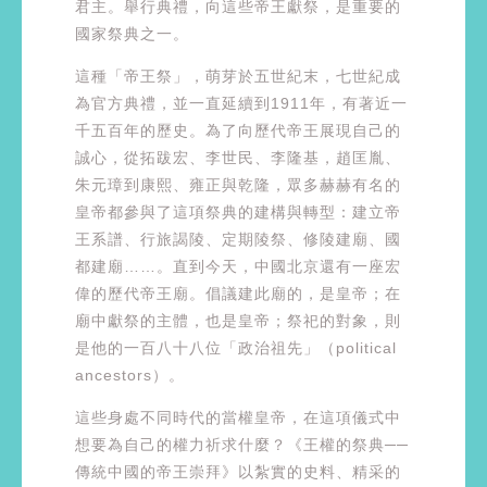
君主。舉行典禮，向這些帝王獻祭，是重要的
國家祭典之一。
這種「帝王祭」，萌芽於五世紀末，七世紀成
為官方典禮，並一直延續到1911年，有著近一
千五百年的歷史。為了向歷代帝王展現自己的
誠心，從拓跋宏、李世民、李隆基，趙匡胤、
朱元璋到康熙、雍正與乾隆，眾多赫赫有名的
皇帝都參與了這項祭典的建構與轉型：建立帝
王系譜、行旅謁陵、定期陵祭、修陵建廟、國
都建廟……。直到今天，中國北京還有一座宏
偉的歷代帝王廟。倡議建此廟的，是皇帝；在
廟中獻祭的主體，也是皇帝；祭祀的對象，則
是他的一百八十八位「政治祖先」（political
ancestors）。
這些身處不同時代的當權皇帝，在這項儀式中
想要為自己的權力祈求什麼？《王權的祭典──
傳統中國的帝王崇拜》以紮實的史料、精采的