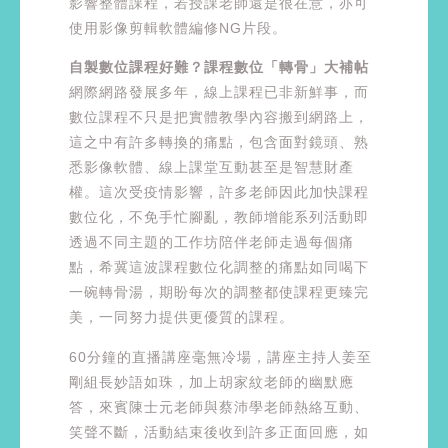
影響整體課程，若授課老師還是很在意，亦可
使用影像剪輯軟體編修NG片段。
自製數位課程好難？課程數位「轉骨」大補帖
網際網路發展多年，線上課程已非新鮮事，而
數位課程不只是把實體教學內容搬到網路上，
這之中有許多轉換的痛點，包含面對鏡頭、熟
悉影像軟體、線上課堂互動甚至是智慧財產
權。這次受疫情影響，許多老師因此加快課程
數位化，不免手忙腳亂，教師增能系列活動即
透過不同主題的工作坊陪伴老師走過每個痛
點，希冀這波課程數位化調整的痛點如同喝下
一碗轉骨湯，期盼每次的調整都使課程更臻完
美，一同努力提供更優質的課程。
60分鐘的直播講座毫無冷場，講座主持人姜至
剛組長妙語如珠，加上胡家紋老師的幽默應
答，來賓陳士元老師與蔡沛學老師熱絡互動、
笑聲不斷，活動結束後收到許多正面回應，如