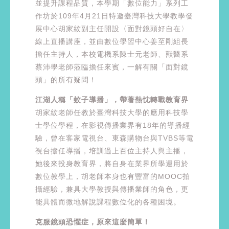
並提升課程品質，本學期「數位能力」系列工
作坊於109年4月21日特邀臺灣科技大學教學發
展中心胡家紋副主任開設〈面對鏡頭好自在〉
線上直播講座，並由數位學習中心姜至剛組長
擔任主持人，本校電機系陳士元老師、獸醫系
蔡沛學老師蒞臨擔任來賓，一解有關「面對鏡
頭」的所有疑問！
江湖人稱「蚊子導播」，帶著熱忱轉戰教育界
胡家紋老師任教於臺灣科技大學的應用科技學
士學位學程，在影視傳播業界有18年的導播經
驗，曾在客家電視台、東森購物台與TVBS等電
視台擔任導播，培訓過上百位主持人與主播，
她後來投身教育界，將自身在業界所學運用於
數位教學上，胡老師本身也有豐富的MOOC拍
攝經驗，兼具大學教授與傳播業師的角色，更
能具體而微地解說課程數位化的各種困境。
克服鏡頭恐懼症，原來這麼簡單！