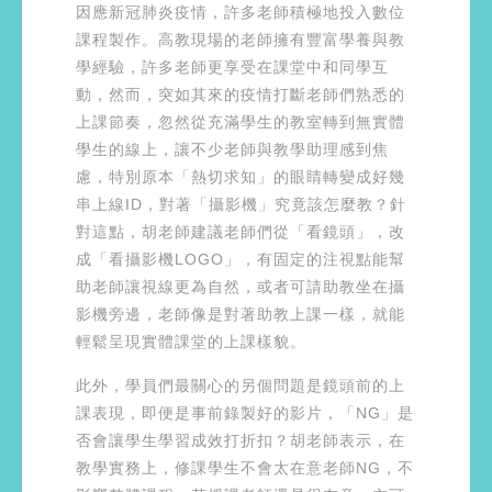
因應新冠肺炎疫情，許多老師積極地投入數位
課程製作。高教現場的老師擁有豐富學養與教
學經驗，許多老師更享受在課堂中和同學互
動，然而，突如其來的疫情打斷老師們熟悉的
上課節奏，忽然從充滿學生的教室轉到無實體
學生的線上，讓不少老師與教學助理感到焦
慮，特別原本「熱切求知」的眼睛轉變成好幾
串上線ID，對著「攝影機」究竟該怎麼教？針
對這點，胡老師建議老師們從「看鏡頭」，改
成「看攝影機LOGO」，有固定的注視點能幫
助老師讓視線更為自然，或者可請助教坐在攝
影機旁邊，老師像是對著助教上課一樣，就能
輕鬆呈現實體課堂的上課樣貌。
此外，學員們最關心的另個問題是鏡頭前的上
課表現，即便是事前錄製好的影片，「NG」是
否會讓學生學習成效打折扣？胡老師表示，在
教學實務上，修課學生不會太在意老師NG，不