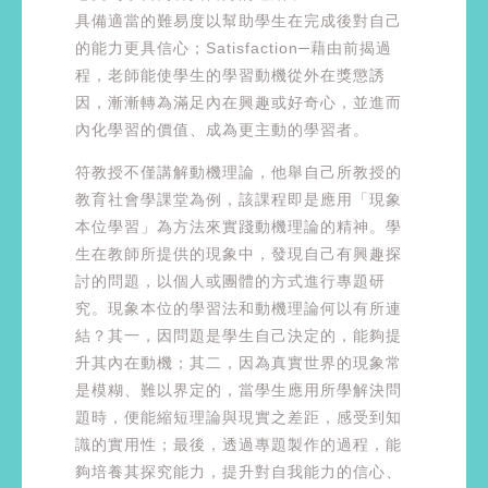
具備適當的難易度以幫助學生在完成後對自己
的能力更具信心；Satisfaction─藉由前揭過
程，老師能使學生的學習動機從外在獎懲誘
因，漸漸轉為滿足內在興趣或好奇心，並進而
內化學習的價值、成為更主動的學習者。
符教授不僅講解動機理論，他舉自己所教授的
教育社會學課堂為例，該課程即是應用「現象
本位學習」為方法來實踐動機理論的精神。學
生在教師所提供的現象中，發現自己有興趣探
討的問題，以個人或團體的方式進行專題研
究。現象本位的學習法和動機理論何以有所連
結？其一，因問題是學生自己決定的，能夠提
升其內在動機；其二，因為真實世界的現象常
是模糊、難以界定的，當學生應用所學解決問
題時，便能縮短理論與現實之差距，感受到知
識的實用性；最後，透過專題製作的過程，能
夠培養其探究能力，提升對自我能力的信心、