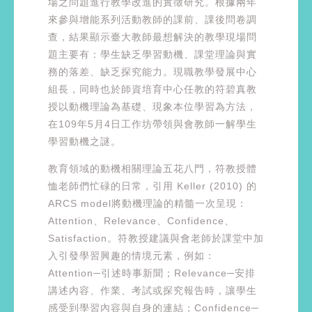
場之問題進行教學改進的實徵研究。根據兩年
來參與增能系列活動教師的課前、課後問卷調
查，結果顯示臺大教師最想解決的教學現場問
題主要有：學生缺乏學習動機、課堂理論與實
務的落差、缺乏探究能力。現職教學發展中心
組長，同時也於師資培育中心任教的符碧真教
授以動機理論為基礎、現象本位學習為方法，
在109年5月4日工作坊帶領與會教師一解學生
學習動機之謎。
教育領域的動機相關理論五花八門，符教授體
恤老師們忙碌的日常，引用 Keller (2010) 的
ARCS model將動機理論的精髓一次呈現：
Attention、Relevance、Confidence、
Satisfaction。符教授建議與會老師於課堂中加
入引發學習興趣的情境元素，例如：
Attention─引述時事新聞；Relevance─安排
講述內容、作業、考試或探究報告時，讓學生
感受到學習內容與自身的連結；Confidence─