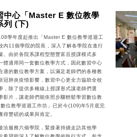
心「Master E 數位教學
列 (下)
8學年度起推出「Master E 數位教學巡迴工
校內11個學院的院長，深入了解各學院在進行
礙。由於各院系課程型態豐富且授課模式多
一體適用同一套數位教學方式，因此數習中心
合適的數位教學方案，以滿足老師們的各種教
新冠肺炎疫情影響，數習中心更全力協助全校
學，除了提供多種線上授課形式讓老師們選
學影片，讓老師們能依照步驟輕鬆學習數位教
 E 數位教學巡迴工作坊」已於今(109)年5月底完
獲得豐碩的成果與肯定。
接洽服務六個學院，緊接著持續走訪其他學
示希望能深入了解數位教學的執行方式，包含