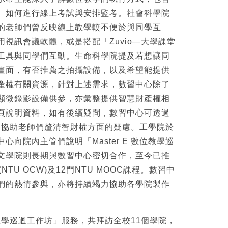
、如何進行線上考試與安排監考。社會科學院
的老師們曾反映線上教學較不便於與同學互
視訊會議軟體，或是搭配「Zuvio—大學課堂
工具與同學們互動。生命科學院提及若想讓同
畫面，有否推薦之拍攝設備，以及希望能提供
產權有關資源，針對上述需求，數習中心除了
顯微錄影設備供參，亦彙整提供智慧財產權相
頁說明資料，如有後續疑問，數習中心可透過
」協助老師們釐清智財權方面的疑慮。工學院於
心向院內主管們說明「Master E 數位教學巡
文學院則長期與數習中心密切合作，至今已推
NTU OCW)及12門NTU MOOC課程。數習中
們的熱情參與，亦將持續竭力協助各學院製作
數位教學巡迴工作坊」服務，共拜訪全校11個學院，