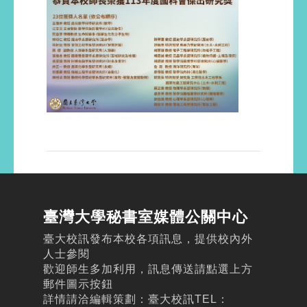
臺灣大學秘書室媒體公關中心
臺大校訊發布本校各項訊息，提供校內外
人士參閱
歡迎師生多加利用，訊息傳送請點選上方
郵件圖示按鈕
詳情請洽編輯策劃：臺大校訊TEL：