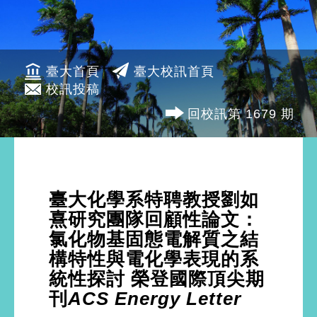
臺大首頁
臺大校訊首頁
校訊投稿
回校訊第 1679 期
臺大化學系特聘教授劉如
熹研究團隊回顧性論文：
氯化物基固態電解質之結
構特性與電化學表現的系
統性探討 榮登國際頂尖期
刊
ACS Energy Letter