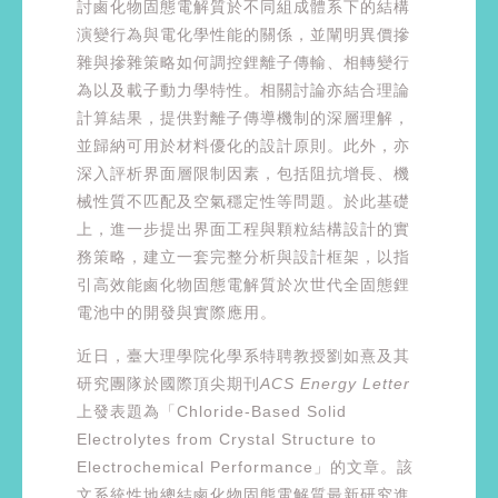
討鹵化物固態電解質於不同組成體系下的結構
演變行為與電化學性能的關係，並闡明異價摻
雜與摻雜策略如何調控鋰離子傳輸、相轉變行
為以及載子動力學特性。相關討論亦結合理論
計算結果，提供對離子傳導機制的深層理解，
並歸納可用於材料優化的設計原則。此外，亦
深入評析界面層限制因素，包括阻抗增長、機
械性質不匹配及空氣穩定性等問題。於此基礎
上，進一步提出界面工程與顆粒結構設計的實
務策略，建立一套完整分析與設計框架，以指
引高效能鹵化物固態電解質於次世代全固態鋰
電池中的開發與實際應用。
近日，臺大理學院化學系特聘教授劉如熹及其
研究團隊於國際頂尖期刊
ACS Energy Letter
上發表題為「Chloride-Based Solid
Electrolytes from Crystal Structure to
Electrochemical Performance」的文章。該
文系統性地總結鹵化物固態電解質最新研究進