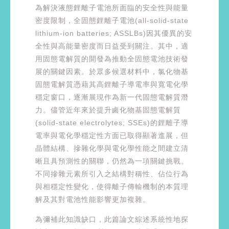
為解決液態鋰離子電池所面臨的安全性與能量
密度限制，全固態鋰離子電池(all-solid-state
lithium-ion batteries; ASSLBs)因其優異的安
全性與高能量密度而日益受到關注。其中，適
用固態電解質的開發為推動全固態電池技術發
展的關鍵因素。於眾多候選材料中，氯化物基
固態電解質憑藉其高鋰離子導電率與寬電化學
穩定窗口，逐漸展現作為新一代固態電解質潛
力。儘管近年來於提升鹵化物基固態電解質
(solid-state electrolytes; SSEs)的鋰離子導
電率與電化學穩定性方面已取得顯著進展，但
晶體結構、摻雜化學與電化學性能之間建立清
晰且具預測性的關聯，仍然為一項關鍵挑戰。
不同摻雜元素所引入之結構對稱性、佔位行為
與相穩定性變化，使得離子傳輸機制的本質理
解及其對電池性能影響更加複雜。
為彌補此知識缺口，此篇論文綜述系統性地探