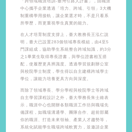
「跨領域職涯培訓-臺灣引路人計畫」，由職涯
中心攜手企業透過「培力、跨域、引領」3大機
制重構學用接軌，讓企業選才時，不是只看系
所學歷，而更重視學生真實的能力。
在人才培育制度支撐上，臺大教務長王泓仁說
明，臺大已設置283個領域專長模組，由4至5
門課組成，協助學生系統整合跨域知識，約3分
之1畢業生取得專長證書，與學位證書相互搭
配，使履歷更具辨識度。透過學習規劃辦公室
與校院學士制度，學生得以自主建構跨域學士
學位，讓能力培養更具方向與深度。
而除了領域專長、學分學程與校院學士等跨域
自主學習課程設計之外，臺大學務長朱士維表
示，職涯中心也開辦各類職涯工作坊與職場先
備課程，如職場溝通學、團隊合作、超前部屬
你的職涯、打造未來領袖、產業人才趨勢等，
系統化賦能學生職場跨域軟實力，並邀請企業