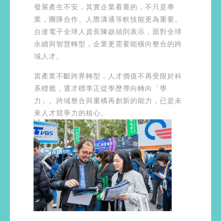
發展產生不安，其實企業看重的，不只是專
業，團隊合作、人際溝通等軟技能更為重要。
台達電子全球人資長陳啟禎則表示，面對全球
永續與智慧轉型，企業更需要能橫向整合的跨
域人才。
當產業不斷跨界轉型，人才價值不再受限於科
系標籤，選才標準正從學歷導向轉向「學
力」。跨域整合與重構再創新的能力，已是未
來人才競爭力的核心。