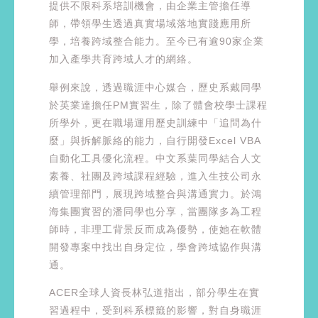
提供不限科系培訓機會，由企業主管擔任導
師，帶領學生透過真實場域落地實踐應用所
學，培養跨域整合能力。至今已有逾90家企業
加入產學共育跨域人才的網絡。
舉例來說，透過職涯中心媒合，歷史系戴同學
於英業達擔任PM實習生，除了體會校學士課程
所學外，更在職場運用歷史訓練中「追問為什
麼」與拆解脈絡的能力，自行開發Excel VBA
自動化工具優化流程。中文系葉同學結合人文
素養、社團及跨域課程經驗，進入生技公司永
續管理部門，展現跨域整合與溝通實力。於鴻
海集團實習的潘同學也分享，當團隊多為工程
師時，非理工背景反而成為優勢，使她在軟體
開發專案中找出自身定位，學會跨域協作與溝
通。
ACER全球人資長林弘道指出，部分學生在實
習過程中，受到科系標籤的影響，對自身職涯