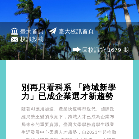
臺大首頁
臺大校訊首頁
校訊投稿
回校訊第 1679 期
別再只看科系 「跨域新學
力」已成企業選才新趨勢
隨著AI應用加速、產業快速轉型迭代、國際政
經局勢丕變的浪潮下，跨域人才已成為企業布
局未來的重要資源。臺灣大學學務處學生職業
生涯發展中心因應人才趨勢，自2023年起推動