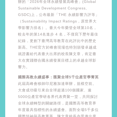
辦的「2026年全球永續發展高峰會」(Global
Sustainable Development Congress,
GSDC)上，公布最新「THE 永續影響力評等」
（Sustainability Impact Ratings，原世界大
學影響力排名）。臺大今年榮登全球第10名，
較去年的第14名進步 4 名，不僅寫下歷年最佳
紀錄，更創下臺灣高等教育在此評比中的歷史
新高。THE官方於峰會現場也特別頒發卓越成
就證書給代表臺大出席的校長陳文章，肯定臺
大在實踐聯合國永續發展目標上的卓越全球影
響力。
國際高教永續盛事：匯聚全球5千位產官學菁英
此屆高峰會移師印尼雅加達舉辦，規模空前。
大會成功吸引來自全球超過100個國家、逾
5000位產官學研各界代表齊聚一堂，共同探討
全球永續轉型的關鍵路徑，是國際高等教育界
年度最具指標性的永續盛會。面對全場5千多位
國際領袖與高教菁英，陳文章校長亦受邀出席