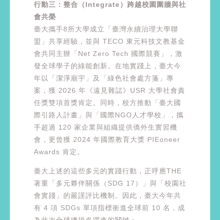
行動三：整合（Integrate）跨越校園圍牆與社
會共榮
臺大攜手8所大學成立「臺灣永續治理大學聯
盟」共享經驗，並與 TECO 東元科技文教基金
會共同主辦「Net Zero Tech 國際競賽」，激
發全球學子的綠能創新。在地實踐上，臺大今
年以「潔淨廟宇」及「綠色社會處方箋」專
案，獲 2026 年《遠見雜誌》USR 大學社會責
任獎雙項首獎肯定。同時，校方推動「臺大國
際引路人計畫」與「國際NGO人才學校」，攜
手超過 120 家企業與組織提供僑外生實習機
會，更曾獲 2024 年國際教育大獎 PIEoneer
Awards 肯定。
臺大上述的這些多元的實踐行動，正呼應THE
著重「多元夥伴關係（SDG 17）」與「校園社
會實踐」的嚴謹評比機制。因此，臺大今年共
有 4 項 SDGs 單項指標衝進全球前 10 名，成
為此次全球總排名躍進的關鍵：