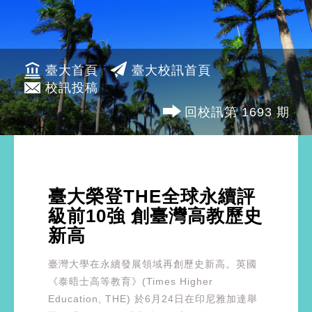
臺大首頁
臺大校訊首頁
校訊投稿
回校訊第 1693 期
臺大榮登THE全球永續評
級前10強 創臺灣高教歷史
新高
臺灣大學在永續發展領域再創歷史新高。英國
《泰晤士高等教育》(Times Higher
Education, THE) 於6月24日在印尼雅加達舉