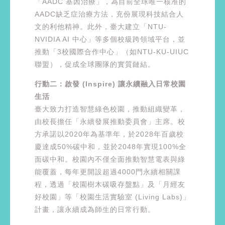
「AADC 基因治療」，為目前全球唯一核准的
AADC缺乏症治療方法，充份展現科技結合人
文的利他精神。此外，臺大建立「NTU-
NVIDIA AI 中心」等多個校級跨領域平台，並
推動「3校國際合作中心」（如NTU-KU-UIUC
聯盟），促成全球團隊的實質鏈結。
行動二：啟發 (Inspire) 讓永續融入日常校園
生活
臺大致力打造智慧綠色校園，推動組織變革，
由校長擔任「永續發展推動委員會」主席。校
方承諾以2020年為基準年，於2028年百歲校
慶達成50%碳中和，並於2048年實現100%全
面碳中和。校園內不僅全面推動智慧電表與綠
能覆蓋，每年更開設超過4000門永續相關課
程，透過「校園樹木碳吸存盤點」及「月經友
好校園」等「校園生活實驗室 (Living Labs)」
計畫，讓永續成為師生的日常行動。