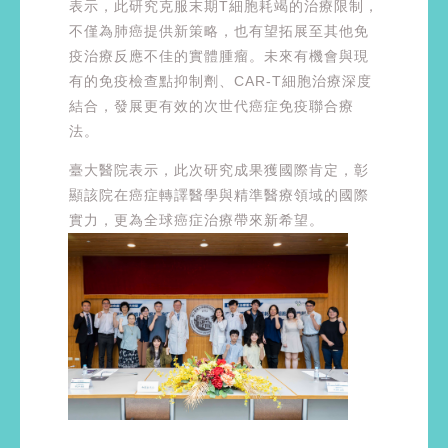
表示，此研究克服末期T細胞耗竭的治療限制，
不僅為肺癌提供新策略，也有望拓展至其他免
疫治療反應不佳的實體腫瘤。未來有機會與現
有的免疫檢查點抑制劑、CAR-T細胞治療深度
結合，發展更有效的次世代癌症免疫聯合療
法。
臺大醫院表示，此次研究成果獲國際肯定，彰
顯該院在癌症轉譯醫學與精準醫療領域的國際
實力，更為全球癌症治療帶來新希望。