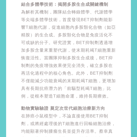
結合多體學技術：揭開多胺生合成關鍵機制
為解析其機制，團隊結合轉錄體學、代謝體學
等尖端多體學技術，首度發現BET抑制劑能影
響T細胞代謝，促進細胞內多胺類化合物（如亞
精胺）的生合成。多胺類化合物是免疫活化不
可或缺的分子。研究證實，BET抑制劑透過增
加多胺含量來重塑代謝，使末期耗竭T細胞重新
恢復活性。當團隊抑制多胺生合成後，BET抑
制劑的免疫增強效果便完全消失，確立多胺在
再活化過程中的核心角色。此外，BET抑制劑
不僅能減少功能衰竭的末期耗竭T細胞，更增加
具有長期抗癌潛力的「前驅型耗竭T細胞」比
例，從根本塑造T細胞命運，維持長期療效。
動物實驗驗證 奠定次世代細胞治療新方向
在肺癌小鼠模型中，不論直接使用BET抑制
劑，或將經處理後的T細胞進行回輸細胞治療，
均能顯著抑制腫瘤生長並提升存活率。蔡幸真