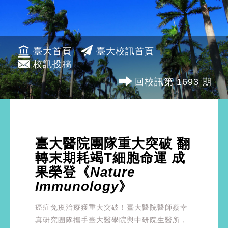
臺大首頁
臺大校訊首頁
校訊投稿
回校訊第 1693 期
臺大醫院團隊重大突破 翻
轉末期耗竭T細胞命運 成
果榮登《
Nature
Immunology
》
癌症免疫治療獲重大突破！臺大醫院醫師蔡幸
真研究團隊攜手臺大醫學院與中研院生醫所，