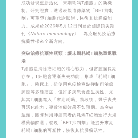
成功發現重新活化「末期耗竭T細胞」的新機
制。研究證實，透過表觀遺傳藥物「BET抑制
劑」可重塑T細胞代謝狀態，恢復其抗腫瘤能
力。成果於2026年5月12日刊登於國際頂尖期
刊《
Nature Immunology
》，為克服免疫治療
抗藥性帶來全新方向。
突破治療抗藥性瓶頸：讓末期耗竭T細胞重返戰
場
T細胞是清除癌細胞的核心戰力，但當腫瘤長期
存在，T細胞會逐漸失去功能，形成「耗竭T細
胞」。臨床上，雖使用免疫檢查點抑制劑治療
肺癌等多種癌症，但許多病患會產生抗性。尤
其當T細胞進入「末期耗竭」階段後，幾乎喪失
再活化能力，導致治療效果不如預期。為突破
瓶頸，團隊利用肺癌患者的耗竭T細胞進行大規
模藥物篩選，發現「BET抑制劑」能提升末期
耗竭T細胞的可塑性，恢復其抗腫瘤活性。