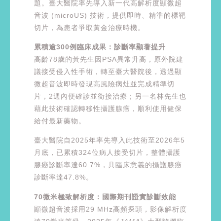
題。臺大醫院率先導入新一代高解析度顯微超
音波 (microUS) 技術，提供即時、精準的標靶
切片，為患者爭取黃金治療時機。
累積逾300例臨床成果：診斷率顯著提升
高齡78歲的黃先生因PSA異常升高，原外院建
議接受侵入性手術，轉至臺大醫院後，透過顯
微超音波即時發現高風險病灶並完成精準切
片，2週內便確診並銜接治療；另一名林先生也
藉此技術確認轉移性攝護腺癌，順利使用健保
給付最新藥物。
臺大醫院自2025年率先導入此技術至2026年5
月底，已累積324位病人接受切片，整體攝護
腺癌診斷率達60.7%，具臨床意義的攝護腺癌
診斷率達47.8%。
70微米極致解析度：國際期刊證實診斷效能
顯微超音波採用29 MHz高頻探頭，影像解析度