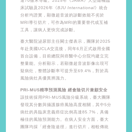
達70微米等級。2025年《
JAMA
》大型隨機臨
床試驗及2026年《
BJU International
》統合
分析均證實，顯微超音波的診斷效能不劣於
MRI導引切片，可作為MRI的重要替代或互補
工具，讓病人更快完成診斷。
臺大醫院泌尿部主任闕士傑表示，團隊於2025
年赴美國UCLA交流後，同年6月正式啟用全國
首台設備，目前總院與癌醫中心分院均建立完
整量能。分析顯示，若顯微超音波影像出現可
疑病灶，整體診斷率可提升至69.4%，對於高
風險病灶具優異辨識力。
PRI-MUS精準預測風險 經會陰切片兼顧安全
該技術採用PRI-MUS風險分級系統，臺大團隊
發現其分數與攝護腺癌風險高度相關，其中5分
病灶的具臨床意義癌症比例高達85.7%，具備
極佳的風險預測能力。在病人安全方面，臺大
團隊均採「經會陰途徑」進行切片，相較傳統