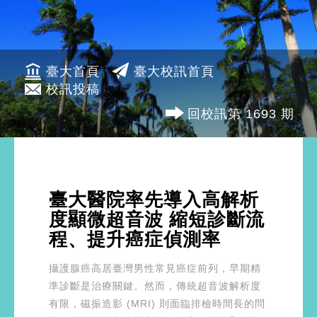
臺大首頁
臺大校訊首頁
校訊投稿
回校訊第 1693 期
臺大醫院率先導入高解析
度顯微超音波 縮短診斷流
程、提升癌症偵測率
攝護腺癌高居臺灣男性常見癌症前列，早期精
準診斷是治療關鍵。然而，傳統超音波解析度
有限，磁振造影 (MRI) 則面臨排檢時間長的問