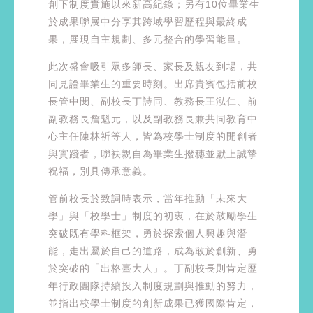
創下制度實施以來新高紀錄；另有10位畢業生
於成果聯展中分享其跨域學習歷程與最終成
果，展現自主規劃、多元整合的學習能量。
此次盛會吸引眾多師長、家長及親友到場，共
同見證畢業生的重要時刻。出席貴賓包括前校
長管中閔、副校長丁詩同、教務長王泓仁、前
副教務長詹魁元，以及副教務長兼共同教育中
心主任陳林祈等人，皆為校學士制度的開創者
與實踐者，聯袂親自為畢業生撥穗並獻上誠摯
祝福，別具傳承意義。
管前校長於致詞時表示，當年推動「未來大
學」與「校學士」制度的初衷，在於鼓勵學生
突破既有學科框架，勇於探索個人興趣與潛
能，走出屬於自己的道路，成為敢於創新、勇
於突破的「出格臺大人」。丁副校長則肯定歷
年行政團隊持續投入制度規劃與推動的努力，
並指出校學士制度的創新成果已獲國際肯定，