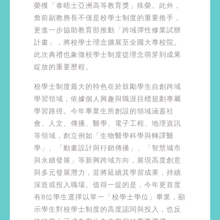
榮獲「泰晤士亞洲高等教育獎」殊榮。此外，
詹前副教務長不僅是校學士制度的重要推手，
更進一步協助教育部推動「跨域彈性修業試辦
計畫」，將校學士理念擴展至全國大專校院。
此次典禮也象徵校學士制度從理念萌芽到成果
綻放的重要歷程。
校學士制度最大的特色在於鼓勵學生自創跨域
學習領域，依據個人興趣與職涯目標規劃專屬
學習路徑。今年畢業生所創設的領域涵蓋社
會、人文、傳播、醫學、電子工程、地理資訊
等領域，創立例如「生物醫學科學與轉譯醫
學」、「動畫設計與行銷傳播」、「智慧城市
與永續發展」等新興跨域方向，展現高度創意
與多元發展潛力，並將延續其學習成果，持續
深造或投入職場。值得一提的是，今年更首度
有8位學生選擇以單一「校學士學位」畢業，顯
示學生對校學士制度的高度認同與投入，也反