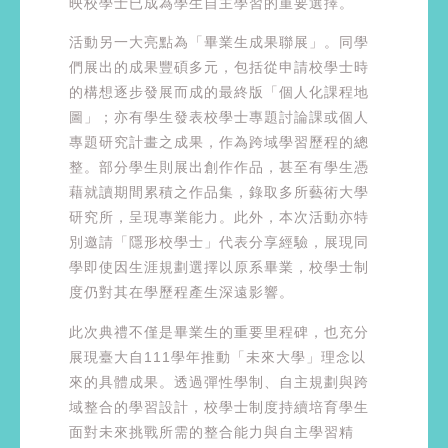
映校學士已成為學生自主學習的重要選擇。
活動另一大亮點為「畢業生成果聯展」。同學
們展出的成果豐碩多元，包括從申請校學士時
的構想逐步發展而成的最終版「個人化課程地
圖」；亦有學生發表校學士專題討論課或個人
專題研究計畫之成果，作為跨域學習歷程的總
整。部分學生則展出創作作品，甚至有學生憑
藉就讀期間累積之作品集，錄取多所藝術大學
研究所，呈現專業能力。此外，本次活動亦特
別邀請「隱形校學士」代表分享經驗，展現同
學即使因生涯規劃選擇以原系畢業，校學士制
度仍對其在學歷程產生深遠影響。
此次典禮不僅是畢業生的重要里程碑，也充分
展現臺大自111學年推動「未來大學」理念以
來的具體成果。透過彈性學制、自主規劃與跨
域整合的學習設計，校學士制度持續培育學生
面對未來挑戰所需的整合能力與自主學習精