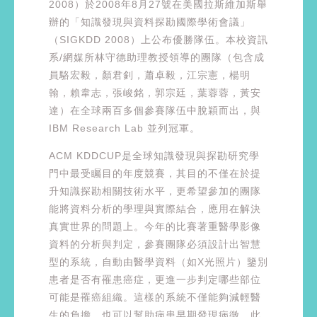
2008）於2008年8月27號在美國拉斯維加斯舉
辦的「知識發現與資料探勘國際學術會議」
（SIGKDD 2008）上公布優勝隊伍。本校資訊
系/網媒所林守德助理教授領導的團隊（包含成
員駱宏毅，顏君釗，蕭卓毅，江宗憲，楊明
翰，賴韋志，張峻銘，郭宗廷，葉蓉蓉，黃安
達）在全球兩百多個參賽隊伍中脫穎而出，與
IBM Research Lab 並列冠軍。
ACM KDDCUP是全球知識發現與探勘研究學
門中最受矚目的年度競賽，其目的不僅在於提
升知識探勘相關技術水平，更希望參加的團隊
能將資料分析的學理與實際結合，應用在解決
真實世界的問題上。今年的比賽著重醫學影像
資料的分析與判定，參賽團隊必須設計出智慧
型的系統，自動由醫學資料（如X光照片）鑒別
患者是否有罹患癌症，更進一步判定哪些部位
可能是罹癌組織。這樣的系統不僅能夠減輕醫
生的負擔，也可以幫助病患早期發現病徵。此