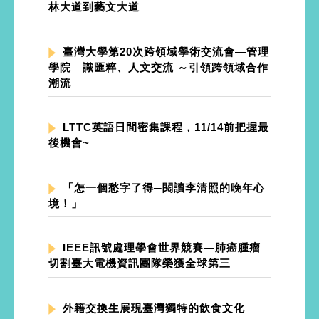
林大道到藝文大道
臺灣大學第20次跨領域學術交流會—管理
學院 識匯粹、人文交流 ～引領跨領域合作
潮流
LTTC英語日間密集課程，11/14前把握最
後機會~
「怎一個愁字了得─閱讀李清照的晚年心
境！」
IEEE訊號處理學會世界競賽—肺癌腫瘤
切割臺大電機資訊團隊榮獲全球第三
外籍交換生展現臺灣獨特的飲食文化