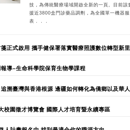
技，為傳統醫療場域開啟全新的一頁。目前該
援近3800盒門診藥品調劑，為全國單一機器
表．．．
箋正式啟用 攜手健保署落實醫療照護數位轉型新
列報導–生命科學院保育生物學課程
追溯臺灣與香港根源 邊疆如何轉化為僑鄉以及華
26 臺大校園徵才博覽會 國際人才培育暨永續專區
路人計畫報名中 找到最適合你的職涯方向