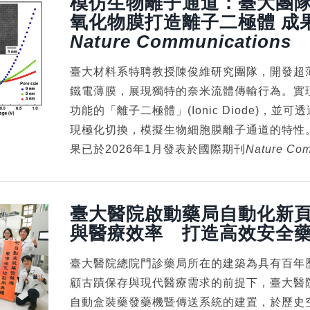
模仿生物離子通道：臺大團
氧化物膜打造離子二極體 成
Nature Communications
臺大材料系特聘教授陳俊維研究團隊，開發超
鐵電薄膜，展現獨特的奈米流體傳輸行為。實
功能的「離子二極體」(Ionic Diode)，並
現極化切換，模擬生物細胞膜離子通道的特性
果已於2026年1月發表於國際期刊
Nature Com
臺大醫院啟動藥局自動化新頁
與醫療效率 打造高效安全
臺大醫院總院門診藥局所在的建築為具有百年
顧古蹟保存與現代醫療需求的前提下，臺大醫
自動盒裝藥發藥機暨傳送系統的建置，於歷史