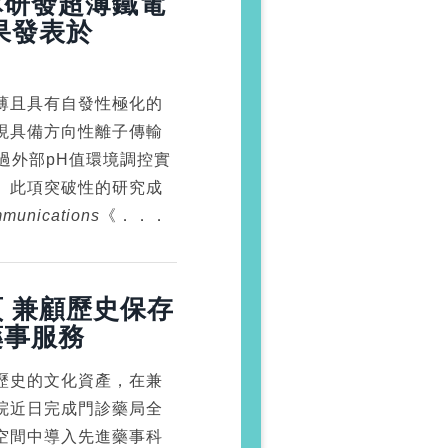
隊研發超薄鐵電
果發表於
薄且具有自發性極化的
現具備方向性離子傳輸
可透過外部pH值環境調控實
。此項突破性的研究成
munications
《．．．
 兼顧歷史保存
藥事服務
歷史的文化資產，在兼
院近日完成門診藥局全
空間中導入先進藥事科