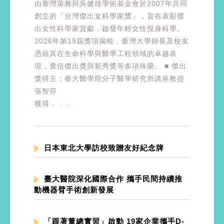
由臺灣萊雅與吳健雄學術基金會於2007年共同
創立的「台灣傑出女科學家獎」，旨在表彰傑
出女性科學家貢獻，啟發年輕女性投身科學。
2026年第19屆獎項揭曉，臺灣大學師長及校友
憑藉其在生命科學與醫學工程領域的卓越表
現，囊括傑出獎與新秀獎等多項殊榮。 ■ 傑出
獎得主：臺大醫學院分子醫學研究所講座教授
張智芬
獲得．．．
日本東北大學訪校致贈友好紀念牌
臺大醫院深化國際合作 攜手民間持續推
動機器臂手術創新發展
「跟著董總實習」啟動 19家企業攜手D-