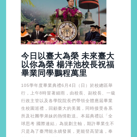
今日以臺大為榮 未來臺大
以你為榮 楊泮池校長祝福
畢業同學鵬程萬里
105學年度畢業典禮6月4日（日）於校總區舉
行，上午8時冒著細雨，由校長、副校長、一級
行政主管以及各學院院長們帶領全體應屆畢業
生校園巡禮，回顧臺大的美麗，同時接受各系
所及社團學弟妹的熱情歡送。本屆典禮以「全
球思考 國際連結」為規劃主軸，期許畢業生不
只是為了臺灣能永續發展，更能登高望遠，奉