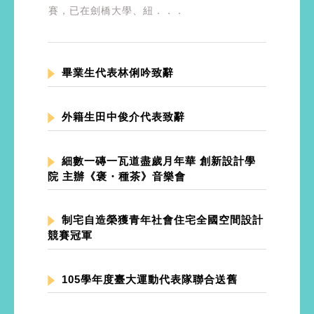
賽，已在劍橋大學、紐．．．
畢業生代表林俐吟致辭
外籍生田中俊介代表致辭
細數一磚一瓦道盡歲月年華 創新設計學
院 主辦《褒・種茶》音樂會
制宅自造榮獲青年社會住宅全國空間設計
競賽冠軍
105學年度臺大運動代表隊聯合送舊