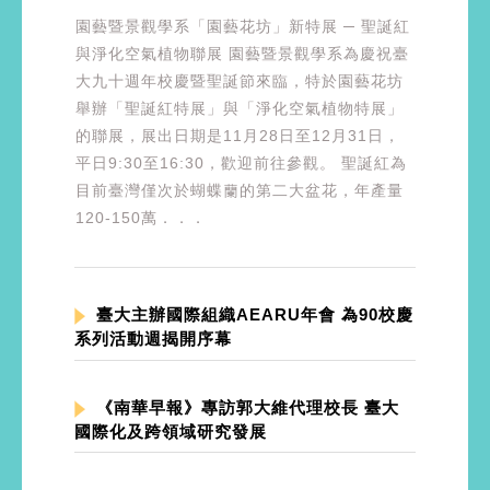
園藝暨景觀學系「園藝花坊」新特展 ─ 聖誕紅
與淨化空氣植物聯展 園藝暨景觀學系為慶祝臺
大九十週年校慶暨聖誕節來臨，特於園藝花坊
舉辦「聖誕紅特展」與「淨化空氣植物特展」
的聯展，展出日期是11月28日至12月31日，
平日9:30至16:30，歡迎前往參觀。 聖誕紅為
目前臺灣僅次於蝴蝶蘭的第二大盆花，年產量
120-150萬．．．
臺大主辦國際組織AEARU年會 為90校慶
系列活動週揭開序幕
《南華早報》專訪郭大維代理校長 臺大
國際化及跨領域研究發展