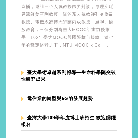
直播，邀請三位人氣教授跨界對談，毒理所暖
男醫師姜至剛教授、資管系人氣教師孔令傑副
教授、電機系翻轉大師葉丙成教授「尬聊」開
放教育，三位分別為臺大MOOC計畫前後推
手，102年臺大MOOC與國際舞台接軌，這七
年的穩定經營之下，NTU MOOC x Co．．．
臺大學術卓越系列報導—生命科學院突破
性研究成果
電信業的轉型與5G的發展趨勢
臺灣大學109學年度博士班招生 歡迎踴躍
報名