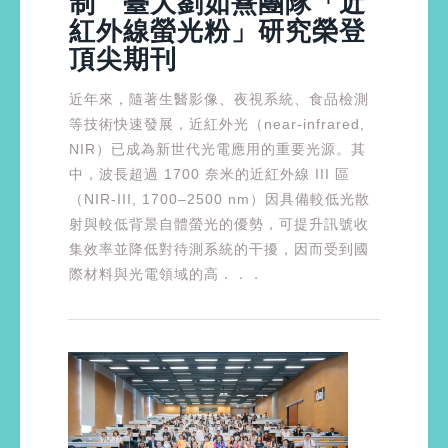
制 臺大劉如熹團隊「近
紅外線螢光粉」研究榮登
頂尖期刊
近年來，隨著生醫影像、夜視系統、食品檢測
等技術快速發展，近紅外光（near-infrared,
NIR）已成為新世代光電應用的重要光源。其
中，波長超過 1700 奈米的近紅外線 III 區
（NIR-III, 1700–2500 nm）因具備較低光散
射與較低背景自體螢光的優勢，可提升訊號收
集效率並降低對待測系統的干擾，因而受到國
際材料與光電領域的高．．．